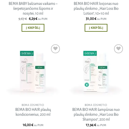
BEMA BABY balzamas vaikams –
BEMA BIO HAIR losjonas nuo
šerpetojančioms lūpoms ir
plaukų slinkimo „Hair Loss Bio
nosytei, 10 ml
Lotion”, 10×10 ml
Original
Current
9,67
€
6,29
€
31,00
€
su PVM
su PVM
price
price
was:
is:
Į KREPŠELĮ
Į KREPŠELĮ
9,67 €.
6,29 €.
Pridėti
Pridėti
į norų
į norų
sąrašą
sąrašą
BEMA COSMETICI
BEMA COSMETICI
BEMA BIO HAIR plaukų
BEMA BIO HAIR šampūnas nuo
kondicionierius, 200 ml
plaukų slinkimo „Hair Loss Bio
Shampoo”, 200 ml
16,00
€
17,94
€
su PVM
su PVM