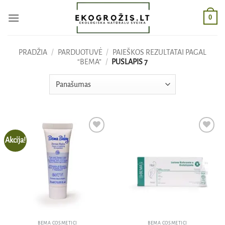
Skip
0
to
content
PRADŽIA
/
PARDUOTUVĖ
/
PAIEŠKOS REZULTATAI PAGAL
“BEMA”
/
PUSLAPIS 7
Akcija!
Pridėti
Pridėti
į norų
į norų
sąrašą
sąrašą
BEMA COSMETICI
BEMA COSMETICI