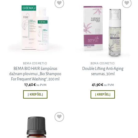
Pridėti
Pridėti
į norų
į norų
sąrašą
sąrašą
BEMA COSMETICI
BEMA COSMETICI
BEMA BIO HAIR šampūnas
Double Lifting Anti-Aging
dažnam plovimui „Bio Shampoo
serumas, 30ml
For Frequent Washing”, 200 ml
17,40
€
41,90
€
su PVM
su PVM
Į KREPŠELĮ
Į KREPŠELĮ
Pridėti
į norų
sąrašą