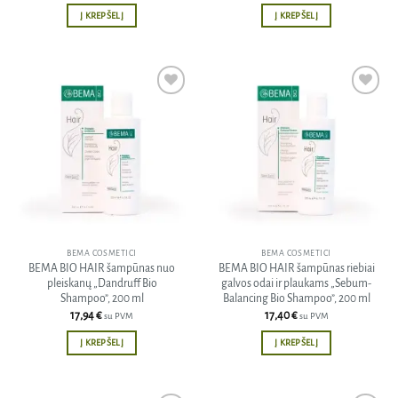
Į KREPŠELĮ
Į KREPŠELĮ
Pridėti
Pridėti
į norų
į norų
sąrašą
sąrašą
BEMA COSMETICI
BEMA COSMETICI
BEMA BIO HAIR šampūnas nuo
BEMA BIO HAIR šampūnas riebiai
pleiskanų „Dandruff Bio
galvos odai ir plaukams „Sebum-
Shampoo”, 200 ml
Balancing Bio Shampoo”, 200 ml
17,94
€
17,40
€
su PVM
su PVM
Į KREPŠELĮ
Į KREPŠELĮ