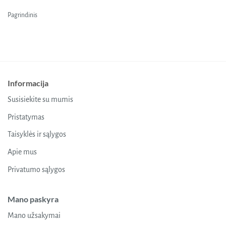
product
Pagrindinis
page
Informacija
Susisiekite su mumis
Pristatymas
Taisyklės ir sąlygos
Apie mus
Privatumo sąlygos
Mano paskyra
Mano užsakymai