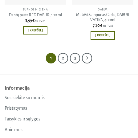
BURNOS HIGIENA
DABUR
MutiVit šampūnas Garlic, DABUR
Dantų pasta RED DABUR, 100 ml
VATIKA, 400ml
3,99
€
su PVM
7,70
€
su PVM
Į KREPŠELĮ
Į KREPŠELĮ
1
2
3
Informacija
Susisiekite su mumis
Pristatymas
Taisyklės ir sąlygos
Apie mus