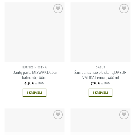
Pridėti
Pridėti
į norų
į norų
sąrašą
sąrašą
BURNOS HIGIENA
DABUR
Dantų pasta MISWAK Dabur
Šampūnas nuo pleiskanų DABUR
balinanti, 100ml
VATIKA Lemon, 400 ml
4,90
€
7,70
€
su PVM
su PVM
Į KREPŠELĮ
Į KREPŠELĮ
Pridėti
Pridėti
į norų
į norų
sąrašą
sąrašą