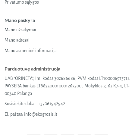
Privatumo sąlygos
Mano paskyra
Mano užsakymai
Mano adresai
Mano asmeninė informacija
Parduotuvę administruoja
UAB "ORINETA", Im. kodas 302686686, PVM kodas LT100006573712
PAYSERA bankas LT883500010001267500 , Mokyklos g. 62 K7-4, LT-
00340 Palanga
Susisiekite dabar:
+37061942942
El. paštas:
info@ekogrozis.lt