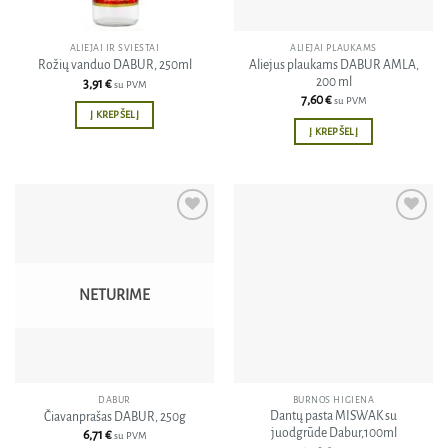
ALIEJAI IR SVIESTAI
ALIEJAI PLAUKAMS
Aliejus plaukams DABUR AMLA,
Rožių vanduo DABUR, 250ml
200 ml
3,91
€
su PVM
7,60
€
su PVM
Į KREPŠELĮ
Į KREPŠELĮ
Pridėti
Pridėti
į norų
į norų
sąrašą
sąrašą
NETURIME
DABUR
BURNOS HIGIENA
Dantų pasta MISWAK su
Čiavanprašas DABUR, 250g
juodgrūde Dabur,100ml
6,71
€
su PVM