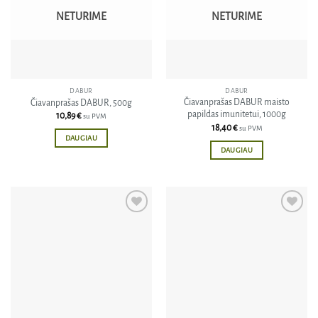
NETURIME
NETURIME
DABUR
DABUR
Čiavanprašas DABUR maisto
Čiavanprašas DABUR, 500g
papildas imunitetui, 1000g
10,89
€
su PVM
18,40
€
su PVM
DAUGIAU
DAUGIAU
Pridėti
Pridėti
į norų
į norų
sąrašą
sąrašą