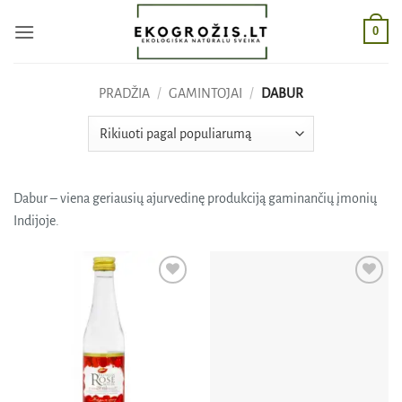
Skip
0
to
content
PRADŽIA
/
GAMINTOJAI
/
DABUR
Dabur – viena geriausių ajurvedinę produkciją gaminančių įmonių
Indijoje.
Pridėti
Pridėti
į norų
į norų
sąrašą
sąrašą