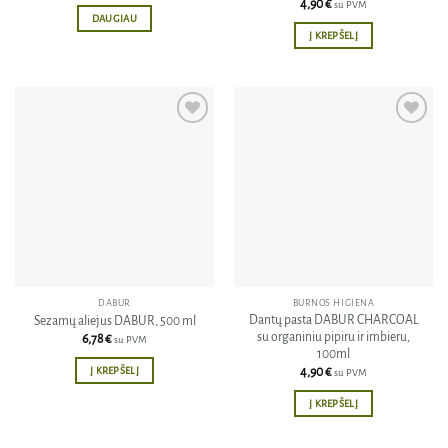
4,90
€
su PVM
DAUGIAU
Į KREPŠELĮ
Pridėti
Pridėti
į norų
į norų
sąrašą
sąrašą
DABUR
BURNOS HIGIENA
Dantų pasta DABUR CHARCOAL
Sezamų aliejus DABUR, 500 ml
su organiniu pipiru ir imbieru,
6,78
€
su PVM
100ml
Į KREPŠELĮ
4,90
€
su PVM
Į KREPŠELĮ