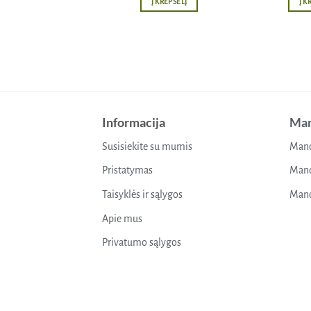
Į KREPŠELĮ
Į K
Informacija
Man
Susisiekite su mumis
Mano
Pristatymas
Mano
Taisyklės ir sąlygos
Mano
Apie mus
Privatumo sąlygos