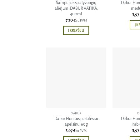
Šampūnas su alyvuogių
Dabur Honi
aliejumi DABUR VATIKA,
medu
400ml
3,97
7,70
€
su PVM
Į K
Į KREPŠELĮ
Pridėti
į norų
sąrašą
DABUR
D
Dabur Honitus pastilės su
Dabur Honi
apelsinu, 60g
imbi
3,97
€
3,97
su PVM