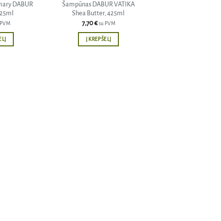
mary DABUR
Šampūnas DABUR VATIKA
425ml
Shea Butter, 425ml
7,70
€
 PVM
su PVM
ELĮ
Į KREPŠELĮ