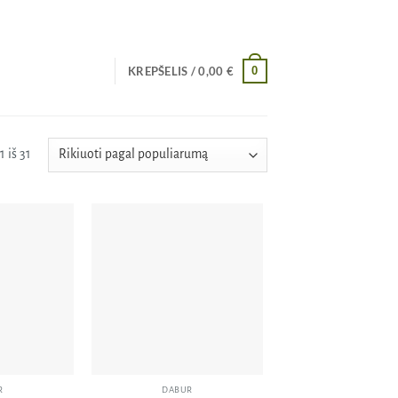
0
KREPŠELIS /
0,00
€
Rūšiuojama
 iš 31
pagal
populiarumą
Pridėti
Pridėti
į norų
į norų
sąrašą
sąrašą
R
DABUR