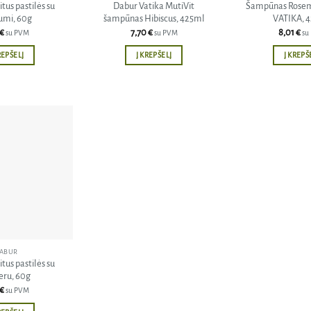
tus pastilės su
Dabur Vatika MutiVit
Šampūnas Rose
mi, 60g
šampūnas Hibiscus, 425ml
VATIKA, 
€
7,70
€
8,01
€
su PVM
su PVM
su
REPŠELĮ
Į KREPŠELĮ
Į KREPŠ
Pridėti
į norų
sąrašą
ABUR
tus pastilės su
eru, 60g
€
su PVM