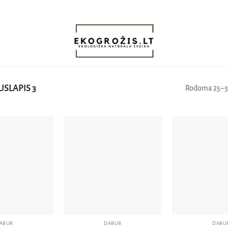
USLAPIS 3
Rodoma 25–31
Pridėti
Pridėti
į norų
į norų
sąrašą
sąrašą
ABUR
DABUR
DABU