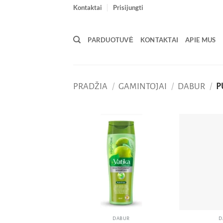
Skip
Kontaktai
Prisijungti
to
content
PARDUOTUVĖ
KONTAKTAI
APIE MUS
PRADŽIA
/
GAMINTOJAI
/
DABUR
/
P
Pridėti
į norų
sąrašą
DABUR
D