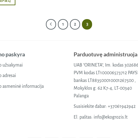
REPŠELĮ
1
2
3
o paskyra
Parduotuvę administruoja
 užsakymai
UAB "ORINETA", Im. kodas 30268
PVM kodas LT100006573712 PAY
 adresai
bankas LT883500010001267500 ,
 asmeninė informacija
Mokyklos g. 62 K7-4, LT-00340
Palanga
Susisiekite dabar:
+37061942942
El. paštas:
info@ekogrozis.lt