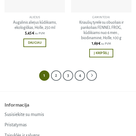
ALIEJUS
GAMINTOJAI
Augalinis aliejus kūdikiams,
Kriaušių tyrelė su obuoliais ir
ekologiškas, Holle, 250 ml
pankoliais FENNEL FROG,
kūdikiams nuo 6 mėn.,
5,45
€
su PVM
biodinaminė, Holle, 100 g
DAUGIAU
1,69
€
su PVM
Į KREPŠELĮ
1
2
3
4
Informacija
Susisiekite su mumis
Pristatymas
Taisyklės ir sąlygos