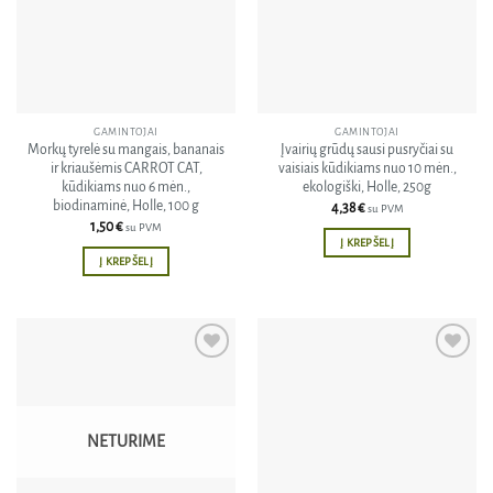
GAMINTOJAI
GAMINTOJAI
Morkų tyrelė su mangais, bananais
Įvairių grūdų sausi pusryčiai su
ir kriaušėmis CARROT CAT,
vaisiais kūdikiams nuo 10 mėn.,
kūdikiams nuo 6 mėn.,
ekologiški, Holle, 250g
biodinaminė, Holle, 100 g
4,38
€
su PVM
1,50
€
su PVM
Į KREPŠELĮ
Į KREPŠELĮ
Pridėti
Pridėti
į norų
į norų
sąrašą
sąrašą
NETURIME