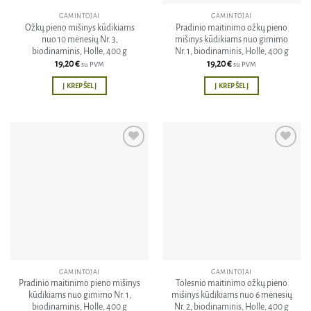
GAMINTOJAI
GAMINTOJAI
Ožkų pieno mišinys kūdikiams
Pradinio maitinimo ožkų pieno
nuo 10 mėnesių Nr. 3,
mišinys kūdikiams nuo gimimo
biodinaminis, Holle, 400 g
Nr. 1, biodinaminis, Holle, 400 g
19,20
€
19,20
€
su PVM
su PVM
Į KREPŠELĮ
Į KREPŠELĮ
Pridėti
Pridėti
į norų
į norų
sąrašą
sąrašą
GAMINTOJAI
GAMINTOJAI
Pradinio maitinimo pieno mišinys
Tolesnio maitinimo ožkų pieno
kūdikiams nuo gimimo Nr. 1,
mišinys kūdikiams nuo 6 mėnesių
biodinaminis, Holle, 400 g
Nr. 2, biodinaminis, Holle, 400 g