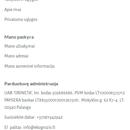
Apie mus
Privatumo sąlygos
Mano paskyra
Mano užsakymai
Mano adresai
Mano asmeninė informacija
Parduotuvę administruoja
UAB "ORINETA", Im. kodas 302686686, PVM kodas LT100006573712
PAYSERA bankas LT883500010001267500 , Mokyklos g. 62 K7-4, LT-
00340 Palanga
Susisiekite dabar:
+37061942942
El. paštas:
info@ekogrozis.lt