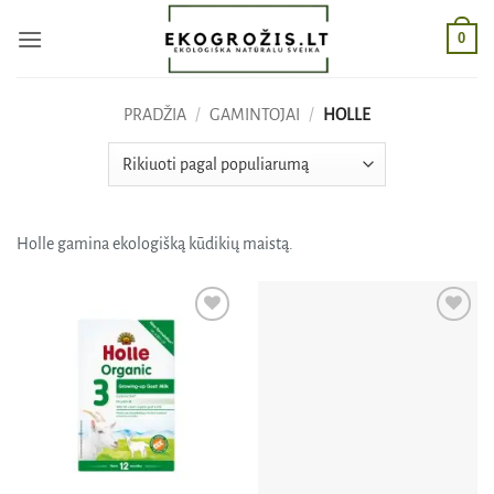
Skip
0
to
content
PRADŽIA
/
GAMINTOJAI
/
HOLLE
Holle gamina ekologišką kūdikių maistą.
Pridėti
Pridėti
į norų
į norų
sąrašą
sąrašą