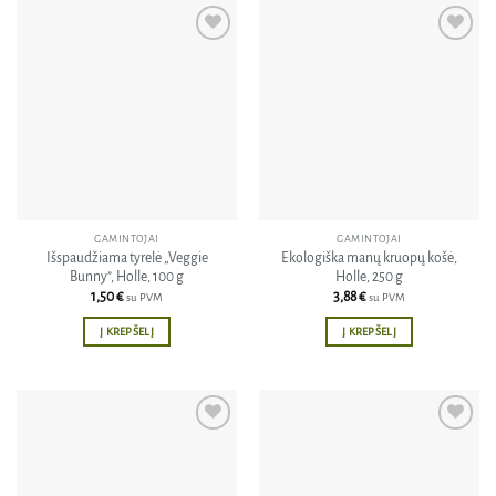
Pridėti
Pridėti
į norų
į norų
sąrašą
sąrašą
GAMINTOJAI
GAMINTOJAI
Išspaudžiama tyrelė „Veggie
Ekologiška manų kruopų košė,
Bunny”, Holle, 100 g
Holle, 250 g
1,50
€
3,88
€
su PVM
su PVM
Į KREPŠELĮ
Į KREPŠELĮ
Pridėti
Pridėti
į norų
į norų
sąrašą
sąrašą