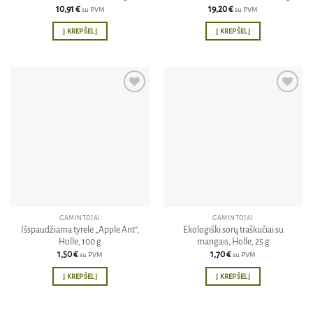
10,91
€
19,20
€
su PVM
su PVM
Į KREPŠELĮ
Į KREPŠELĮ
Pridėti
Pridėti
į norų
į norų
sąrašą
sąrašą
GAMINTOJAI
GAMINTOJAI
Išspaudžiama tyrelė „Apple Ant”,
Ekologiški sorų traškučiai su
Holle, 100 g
mangais, Holle, 25 g
1,50
€
1,70
€
su PVM
su PVM
Į KREPŠELĮ
Į KREPŠELĮ