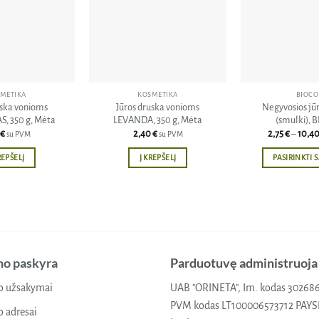
sąrašą
sąrašą
METIKA
KOSMETIKA
BIOCO
uska vonioms
Jūros druska vonioms
Negyvosios jū
, 350 g, Mėta
LEVANDA, 350 g, Mėta
(smulki), 
€
2,40
€
2,75
€
–
10,4
su PVM
su PVM
REPŠELĮ
Į KREPŠELĮ
PASIRINKTI 
Th
pr
ha
mu
va
Th
o paskyra
Parduotuvę administruoja
op
 užsakymai
UAB "ORINETA", Im. kodas 30268
m
PVM kodas LT100006573712 PAY
be
 adresai