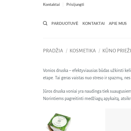
Skip
Kontaktai
Prisijungti
to
content
PARDUOTUVĖ
KONTAKTAI
APIE MUS
PRADŽIA
/
KOSMETIKA
/
KŪNO PRIEŽ
Vonios druska – efektyviausias būdas užkirsti ke
etape. Tai geras vaistas nuo streso ir spazmų, n
Jūros druska voniai yra naudinga tiek suaugusiems,
Norintiems pagreitinti medžiagų apykaitą, atsikrat
Pridėti
į norų