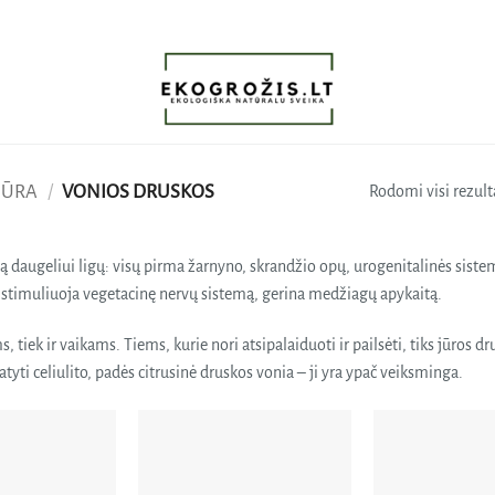
IŪRA
/
VONIOS DRUSKOS
Rodomi visi rezulta
lią daugeliui ligų: visų pirma žarnyno, skrandžio opų, urogenitalinės sis
es stimuliuoja vegetacinę nervų sistemą, gerina medžiagų apykaitą.
 tiek ir vaikams. Tiems, kurie nori atsipalaiduoti ir pailsėti, tiks jūros d
yti celiulito, padės citrusinė druskos vonia – ji yra ypač veiksminga.
Pridėti
Pridėti
į norų
į norų