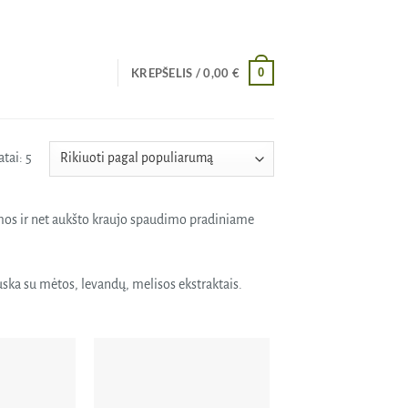
0
KREPŠELIS /
0,00
€
Rūšiuojama
tai: 5
pagal
populiarumą
temos ir net aukšto kraujo spaudimo pradiniame
ruska su mėtos, levandų, melisos ekstraktais.
Pridėti
Pridėti
į norų
į norų