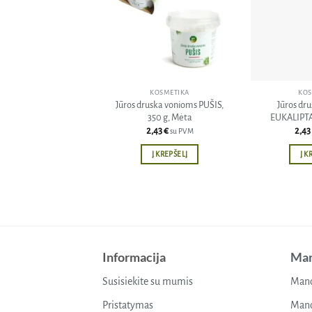
sąrašą
KOSMETIKA
KOS
Jūros druska vonioms PUŠIS,
Jūros dr
350 g, Mėta
EUKALIPTAS
2,43
€
2,43
su PVM
Į KREPŠELĮ
Į K
Informacija
Man
Susisiekite su mumis
Mano
Pristatymas
Mano