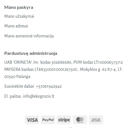
Mano paskyra
Mano užsakymai
Mano adresai
Mano asmeninė informacija
Parduotuvę administruoja
UAB "ORINETA", Im. kodas 302686686, PVM kodas LT100006573712
PAYSERA bankas LT883500010001267500 , Mokyklos g. 62 K7-4, LT-
00340 Palanga
Susisiekite dabar:
+37061942942
El. paštas:
info@ekogrozis.lt
Visa
PayPal
Stripe
MasterCard
Cash
On