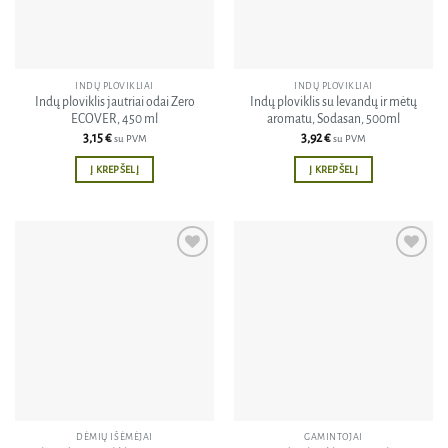
be
chosen
on
the
INDŲ PLOVIKLIAI
INDŲ PLOVIKLIAI
product
Indų ploviklis jautriai odai Zero
Indų ploviklis su levandų ir mėtų
page
ECOVER, 450 ml
aromatu, Sodasan, 500ml
3,15
€
3,92
€
su PVM
su PVM
Į KREPŠELĮ
Į KREPŠELĮ
Pridėti
Pridėti
į norų
į norų
sąrašą
sąrašą
DĖMIŲ IŠĖMĖJAI
GAMINTOJAI