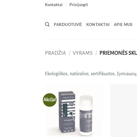
Skip
Kontaktai
Prisijungti
to
content
PARDUOTUVĖ
KONTAKTAI
APIE MUS
PRADŽIA
/
VYRAMS
/
PRIEMONĖS SKU
Ekologiškos, natūralios, sertifikuotos, žymiaus
Akcija!
Pridėti
į norų
sąrašą