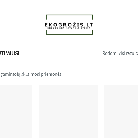
TIMUISI
Rodomi visi rezulta
ių gamintojų skutimosi priemonės.
Pridėti
Pridėti
į norų
į norų
sąrašą
sąrašą