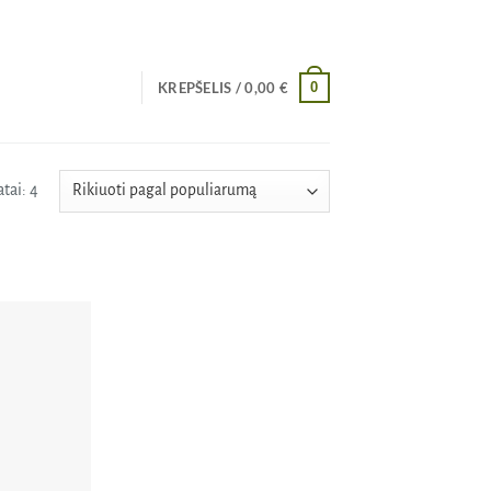
0
KREPŠELIS /
0,00
€
Rūšiuojama
tai: 4
pagal
populiarumą
Pridėti
į norų
sąrašą