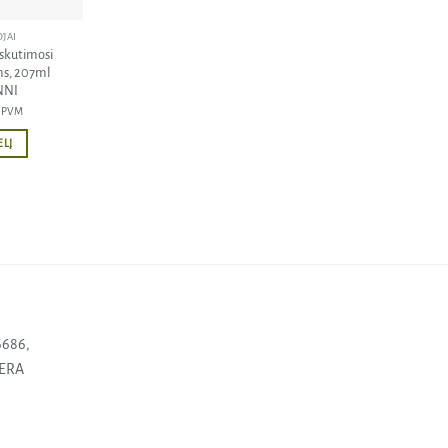
JAI
skutimosi
s, 207ml
NNI
u PVM
ELĮ
6686,
SERA