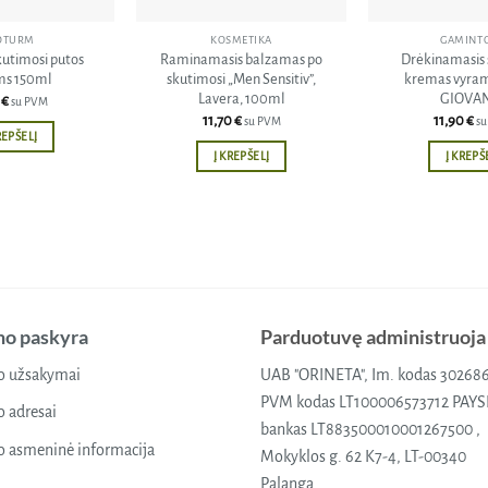
OTURM
KOSMETIKA
GAMINTO
utimosi putos
Raminamasis balzamas po
Drėkinamasis 
ms 150ml
skutimosi „Men Sensitiv”,
kremas vyram
Lavera, 100ml
GIOVA
5
€
su PVM
11,70
€
11,90
€
su PVM
s
REPŠELĮ
Į KREPŠELĮ
Į KREPŠ
o paskyra
Parduotuvę administruoja
 užsakymai
UAB "ORINETA", Im. kodas 30268
PVM kodas LT100006573712 PAY
 adresai
bankas LT883500010001267500 ,
 asmeninė informacija
Mokyklos g. 62 K7-4, LT-00340
Palanga