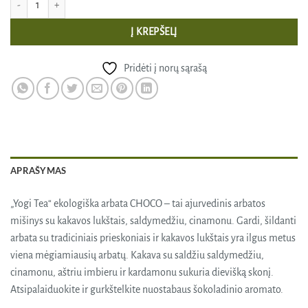
Į KREPŠELĮ
Pridėti į norų sąrašą
APRAŠYMAS
„Yogi Tea“ ekologiška arbata CHOCO – tai ajurvedinis arbatos
mišinys su kakavos lukštais, saldymedžiu, cinamonu. Gardi, šildanti
arbata su tradiciniais prieskoniais ir kakavos lukštais yra ilgus metus
viena mėgiamiausių arbatų. Kakava su saldžiu saldymedžiu,
cinamonu, aštriu imbieru ir kardamonu sukuria dievišką skonį.
Atsipalaiduokite ir gurkštelkite nuostabaus šokoladinio aromato.