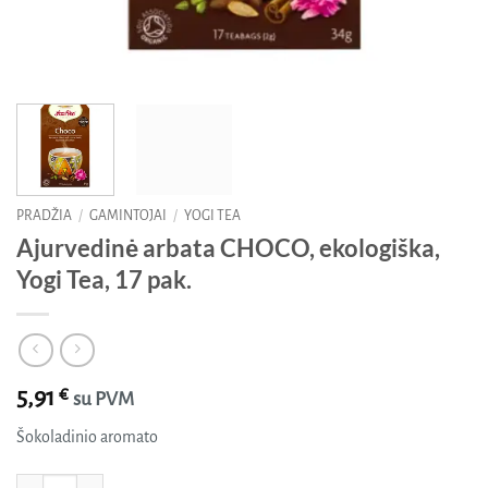
PRADŽIA
/
GAMINTOJAI
/
YOGI TEA
Ajurvedinė arbata CHOCO, ekologiška,
Yogi Tea, 17 pak.
5,91
€
su PVM
Šokoladinio aromato
produkto kiekis: Ajurvedinė arbata CHOCO, ekologiška, Yogi Tea, 17 pak.