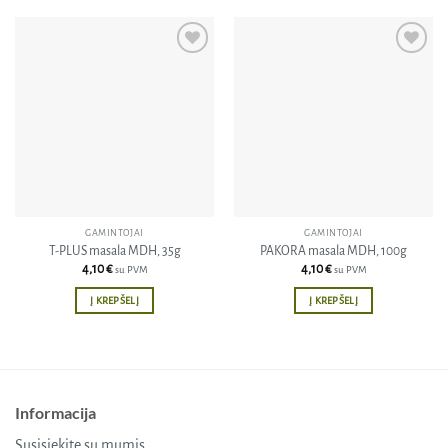
Pridėti
Pridėti
į norų
į norų
sąrašą
sąrašą
GAMINTOJAI
GAMINTOJAI
T-PLUS masala MDH, 35g
PAKORA masala MDH, 100g
4,10
€
4,10
€
su PVM
su PVM
Į KREPŠELĮ
Į KREPŠELĮ
Informacija
Susisiekite su mumis