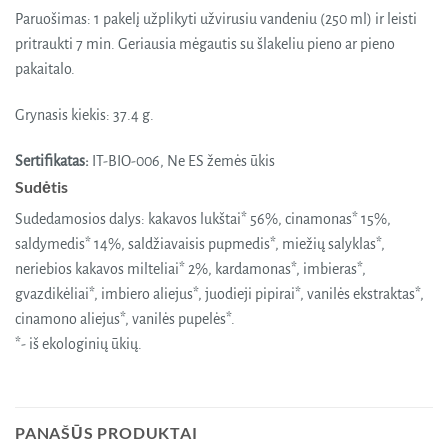
Paruošimas: 1 pakelį užplikyti užvirusiu vandeniu (250 ml) ir leisti
pritraukti 7 min. Geriausia mėgautis su šlakeliu pieno ar pieno
pakaitalo.
Grynasis kiekis: 37.4 g.
Sertifikatas:
IT-BIO-006, Ne ES žemės ūkis
Sudėtis
Sudedamosios dalys: kakavos lukštai* 56%, cinamonas* 15%,
saldymedis* 14%, saldžiavaisis pupmedis*, miežių salyklas*,
neriebios kakavos milteliai* 2%, kardamonas*, imbieras*,
gvazdikėliai*, imbiero aliejus*, juodieji pipirai*, vanilės ekstraktas*,
cinamono aliejus*, vanilės pupelės*.
*- iš ekologinių ūkių.
PANAŠŪS PRODUKTAI