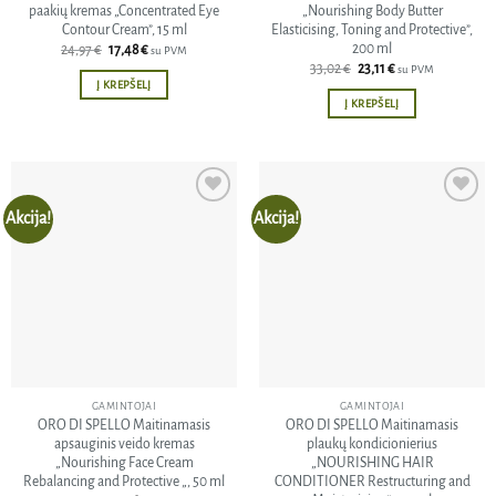
paakių kremas „Concentrated Eye
„Nourishing Body Butter
Contour Cream”, 15 ml
Elasticising, Toning and Protective”,
200 ml
Original
Current
24,97
€
17,48
€
su PVM
price
price
Original
Current
33,02
€
23,11
€
su PVM
was:
is:
price
price
Į KREPŠELĮ
24,97 €.
17,48 €.
was:
is:
Į KREPŠELĮ
33,02 €.
23,11 €.
Akcija!
Akcija!
Pridėti
Pridėti
į norų
į norų
sąrašą
sąrašą
GAMINTOJAI
GAMINTOJAI
ORO DI SPELLO Maitinamasis
ORO DI SPELLO Maitinamasis
apsauginis veido kremas
plaukų kondicionierius
„Nourishing Face Cream
„NOURISHING HAIR
Rebalancing and Protective „, 50 ml
CONDITIONER Restructuring and