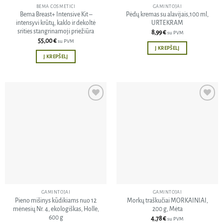
BEMA COSMETICI
GAMINTOJAI
Bema Breast+ Intensive Kit –
Pėdų kremas su alavijais,100 ml,
intensyvi krūtų, kaklo ir dekoltė
URTEKRAM
srities stangrinamoji priežiūra
8,99
€
su PVM
55,00
€
su PVM
Į KREPŠELĮ
Į KREPŠELĮ
Pridėti
Pridėti
į norų
į norų
sąrašą
sąrašą
GAMINTOJAI
GAMINTOJAI
Pieno mišinys kūdikiams nuo 12
Morkų traškučiai MORKAINIAI,
mėnesių Nr. 4, ekologiškas, Holle,
200 g, Mėta
600 g
4,78
€
su PVM