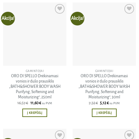
multiple
variants.
The
Akcija!
Akcija!
Pridėti
Pridėti
options
į norų
į norų
sąrašą
sąrašą
may
be
chosen
on
the
product
page
GAMINTOJAI
GAMINTOJAI
ORO DI SPELLO Drėkinamasi
ORO DI SPELLO Drėkinamasi
vonios ir dušo prausiklis
vonios ir dušo prausiklis
„BATH&SHOWER BODY WASH
„BATH&SHOWER BODY WASH
Purifyng, Softening and
Purifyng, Softening and
Moisturizing“, 250ml
Moisturizing“, 30ml
Original
Current
Original
Current
16,57
€
11,60
€
7,32
€
5,12
€
su PVM
su PVM
price
price
price
price
was:
is:
was:
is:
Į KREPŠELĮ
Į KREPŠELĮ
16,57 €.
11,60 €.
7,32 €.
5,12 €.