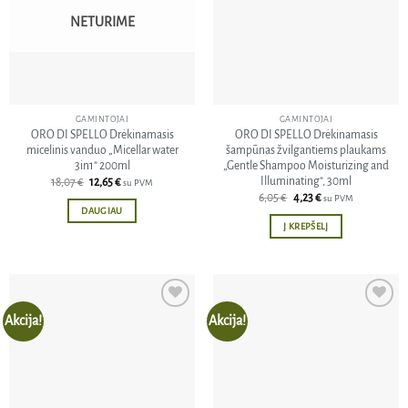
NETURIME
GAMINTOJAI
GAMINTOJAI
ORO DI SPELLO Drėkinamasis
ORO DI SPELLO Drėkinamasis
micelinis vanduo „Micellar water
šampūnas žvilgantiems plaukams
3in1” 200ml
„Gentle Shampoo Moisturizing and
Illuminating”, 30ml
Original
Current
18,07
€
12,65
€
su PVM
price
price
Original
Current
6,05
€
4,23
€
su PVM
was:
is:
price
price
DAUGIAU
18,07 €.
12,65 €.
was:
is:
Į KREPŠELĮ
6,05 €.
4,23 €.
Akcija!
Akcija!
Pridėti
Pridėti
į norų
į norų
sąrašą
sąrašą