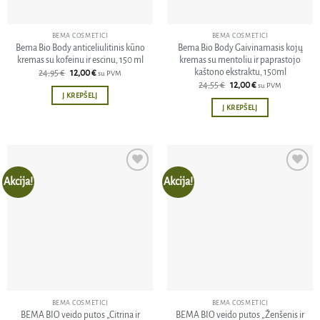
BEMA COSMETICI
BEMA COSMETICI
Bema Bio Body anticeliulitinis kūno
Bema Bio Body Gaivinamasis kojų
kremas su kofeinu ir escinu, 150 ml
kremas su mentoliu ir paprastojo
kaštono ekstraktu, 150ml
Original
Current
24,95
€
12,00
€
su PVM
price
price
Original
Current
24,55
€
12,00
€
su PVM
was:
is:
price
price
Į KREPŠELĮ
24,95 €.
12,00 €.
was:
is:
Į KREPŠELĮ
24,55 €.
12,00 €.
Akcija!
Akcija!
Pridėti
Pridėti
į norų
į norų
sąrašą
sąrašą
BEMA COSMETICI
BEMA COSMETICI
BEMA BIO veido putos „Citrina ir
BEMA BIO veido putos „Ženšenis ir