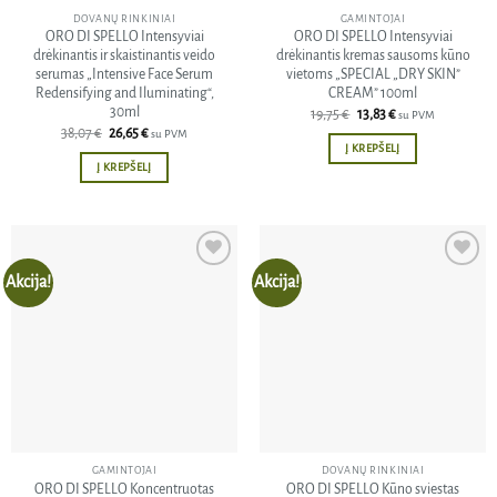
DOVANŲ RINKINIAI
GAMINTOJAI
ORO DI SPELLO Intensyviai
ORO DI SPELLO Intensyviai
drėkinantis ir skaistinantis veido
drėkinantis kremas sausoms kūno
serumas „Intensive Face Serum
vietoms „SPECIAL „DRY SKIN”
Redensifying and Iluminating“,
CREAM” 100ml
30ml
Original
Current
19,75
€
13,83
€
su PVM
price
price
Original
Current
38,07
€
26,65
€
su PVM
was:
is:
price
price
Į KREPŠELĮ
19,75 €.
13,83 €.
was:
is:
Į KREPŠELĮ
38,07 €.
26,65 €.
Akcija!
Akcija!
Pridėti
Pridėti
į norų
į norų
sąrašą
sąrašą
GAMINTOJAI
DOVANŲ RINKINIAI
ORO DI SPELLO Koncentruotas
ORO DI SPELLO Kūno sviestas