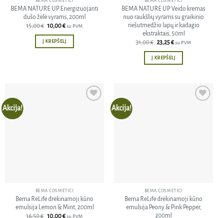
BEMA COSMETICI
BEMA COSMETICI
BEMA NATURE UP Energizuojanti
BEMA NATURE UP Veido kremas
dušo žėlė vyrams, 200ml
nuo raukšlių vyrams su graikinio
riešutmedžio lapų ir kadagio
Original
Current
15,00
€
10,00
€
su PVM
price
price
ekstraktais, 50ml
was:
is:
Į KREPŠELĮ
Original
Current
31,00
€
23,25
€
su PVM
15,00 €.
10,00 €.
price
price
was:
is:
Į KREPŠELĮ
31,00 €.
23,25 €.
Akcija!
Akcija!
Pridėti
Pridėti
į norų
į norų
sąrašą
sąrašą
BEMA COSMETICI
BEMA COSMETICI
Bema ReLife drėkinamoji kūno
Bema ReLife drėkinamoji kūno
emulsija Lemon & Mint, 200ml
emulsija Peony & Pink Pepper,
200ml
Original
Current
16,50
€
10,00
€
su PVM