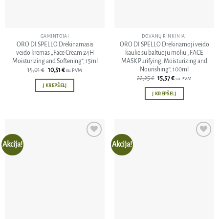
GAMINTOJAI
DOVANŲ RINKINIAI
ORO DI SPELLO Drėkinamasis
ORO DI SPELLO Drėkinamoji veido
veido kremas „Face Cream 24H
kaukė su baltuoju moliu „FACE
Moisturizing and Softening”, 15ml
MASK Purifying, Moisturizing and
Nourishing“, 100ml
Original
Current
15,01
€
10,51
€
su PVM
price
price
Original
Current
22,25
€
15,57
€
su PVM
was:
is:
price
price
Į KREPŠELĮ
15,01 €.
10,51 €.
was:
is:
Į KREPŠELĮ
22,25 €.
15,57 €.
Akcija!
Akcija!
Pridėti
Pridėti
į norų
į norų
sąrašą
sąrašą