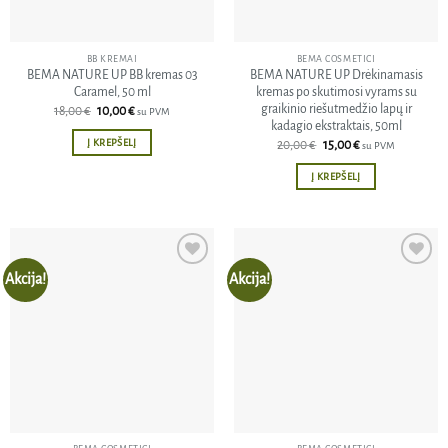
BB KREMAI
BEMA COSMETICI
BEMA NATURE UP BB kremas 03
BEMA NATURE UP Drėkinamasis
Caramel, 50 ml
kremas po skutimosi vyrams su
graikinio riešutmedžio lapų ir
Original
Current
18,00
€
10,00
€
su PVM
price
price
kadagio ekstraktais, 50ml
was:
is:
Į KREPŠELĮ
Original
Current
20,00
€
15,00
€
su PVM
18,00 €.
10,00 €.
price
price
was:
is:
Į KREPŠELĮ
20,00 €.
15,00 €.
Akcija!
Akcija!
Pridėti
Pridėti
į norų
į norų
sąrašą
sąrašą