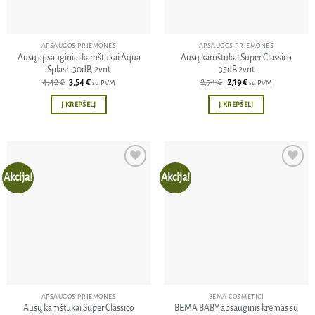
APSAUGOS PRIEMONĖS
APSAUGOS PRIEMONĖS
Ausų apsauginiai kamštukai Aqua
Ausų kamštukai Super Classico
Splash 30dB, 2vnt
35dB 2vnt
Original
Current
Original
Current
4,42
€
3,54
€
2,74
€
2,19
€
su PVM
su PVM
price
price
price
price
was:
is:
was:
is:
Į KREPŠELĮ
Į KREPŠELĮ
4,42 €.
3,54 €.
2,74 €.
2,19 €.
Akcija!
Akcija!
Pridėti
Pridėti
į norų
į norų
sąrašą
sąrašą
APSAUGOS PRIEMONĖS
BEMA COSMETICI
Ausų kamštukai Super Classico
BEMA BABY apsauginis kremas su