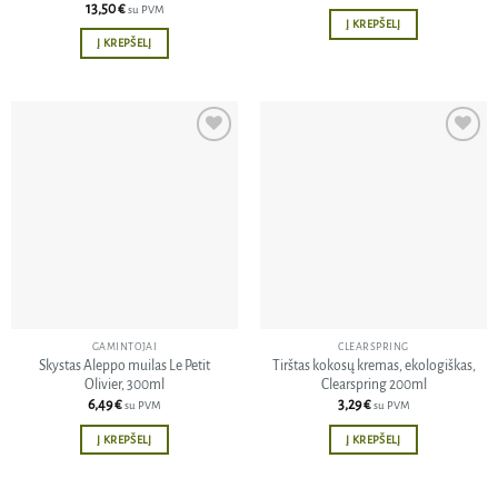
13,50
€
su PVM
Į KREPŠELĮ
Į KREPŠELĮ
Pridėti
Pridėti
į norų
į norų
sąrašą
sąrašą
GAMINTOJAI
CLEARSPRING
Skystas Aleppo muilas Le Petit
Tirštas kokosų kremas, ekologiškas,
Olivier, 300ml
Clearspring 200ml
6,49
€
3,29
€
su PVM
su PVM
Į KREPŠELĮ
Į KREPŠELĮ