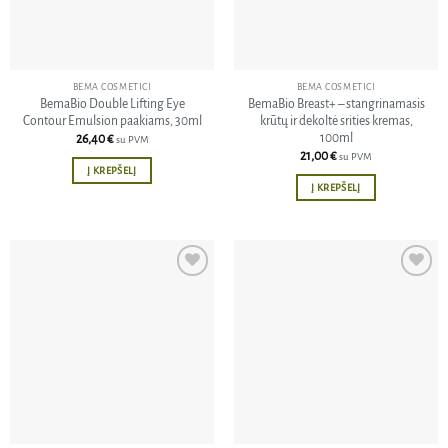
BEMA COSMETICI
BEMA COSMETICI
BemaBio Double Lifting Eye
BemaBio Breast+ – stangrinamasis
Contour Emulsion paakiams, 30ml
krūtų ir dekoltė srities kremas,
100ml
26,40
€
su PVM
21,00
€
su PVM
Į KREPŠELĮ
Į KREPŠELĮ
Pridėti
Pridėti
į norų
į norų
sąrašą
sąrašą