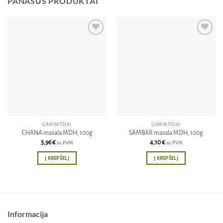
PANAŠŪS PRODUKTAI
Pridėti
Pridėti
į norų
į norų
sąrašą
sąrašą
GAMINTOJAI
GAMINTOJAI
CHANA masala MDH, 100g
SAMBAR masala MDH, 100g
3,96
€
4,10
€
su PVM
su PVM
Į KREPŠELĮ
Į KREPŠELĮ
Informacija