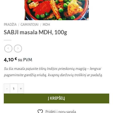
PRADŽIA
/
GAMINTOJAI
/
MDH
SABJI masala MDH, 100g
4,10
€
su PVM
Su šia masala pajusite tikrų Indijos prieskonių magiją – lengvai
pagaminsite gardžią sriubą, kvapnų daržovių troškinį ar padažą.
produkto kiekis: SABJI masala MDH, 100g
Į KREPŠELĮ
Pridėti į norų sąrašą