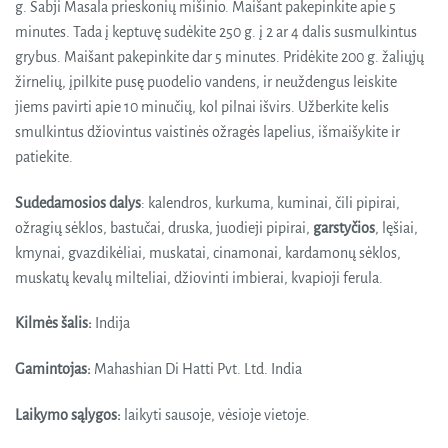
g. Sabji Masala prieskonių mišinio. Maišant pakepinkite apie 5
minutes. Tada į keptuvę sudėkite 250 g. į 2 ar 4 dalis susmulkintus
grybus. Maišant pakepinkite dar 5 minutes. Pridėkite 200 g. žaliųjų
žirnelių, įpilkite pusę puodelio vandens, ir neuždengus leiskite
jiems pavirti apie 10 minučių, kol pilnai išvirs. Užberkite kelis
smulkintus džiovintus vaistinės ožragės lapelius, išmaišykite ir
patiekite.
Sudedamosios dalys
: kalendros, kurkuma, kuminai, čili pipirai,
ožragių sėklos, bastučai, druska, juodieji pipirai,
garstyčios
, lęšiai,
kmynai, gvazdikėliai, muskatai, cinamonai, kardamonų sėklos,
muskatų kevalų milteliai, džiovinti imbierai, kvapioji ferula.
Kilmės šalis:
Indija
Gamintojas:
Mahashian Di Hatti Pvt. Ltd. India
Laikymo sąlygos:
laikyti sausoje, vėsioje vietoje.