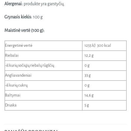
Alergenai:
produkte yra garstyčių.
Grynasis kiekis:
100 g
Maistinė vertė (100 g):
Energetinė vertė
1255 kJ 300 kcal
Riebalai
12,2 g
-iš kurių sočiųjų riebalų rūgščių
0 g
Angliavandeniai
33 g
-iš kurių cukrų
0 g
Baltymai
14,6 g
Druska
5 g