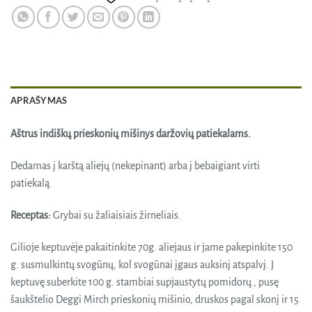
APRAŠYMAS
Aštrus indiškų prieskonių mišinys daržovių patiekalams.
Dedamas į karštą aliejų (nekepinant) arba į bebaigiant virti
patiekalą.
Receptas:
Grybai su žaliaisiais žirneliais.
Gilioje keptuvėje pakaitinkite 70g. aliejaus ir jame pakepinkite 150
g. susmulkintų svogūnų, kol svogūnai įgaus auksinį atspalvį. Į
keptuvę suberkite 100 g. stambiai supjaustytų pomidorų , pusę
šaukštelio Deggi Mirch prieskonių mišinio, druskos pagal skonį ir 15