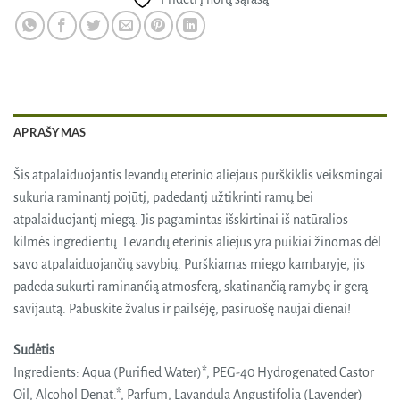
APRAŠYMAS
Šis atpalaiduojantis levandų eterinio aliejaus purškiklis veiksmingai
sukuria raminantį pojūtį, padedantį užtikrinti ramų bei
atpalaiduojantį miegą. Jis pagamintas išskirtinai iš natūralios
kilmės ingredientų. Levandų eterinis aliejus yra puikiai žinomas dėl
savo atpalaiduojančių savybių. Purškiamas miego kambaryje, jis
padeda sukurti raminančią atmosferą, skatinančią ramybę ir gerą
savijautą. Pabuskite žvalūs ir pailsėję, pasiruošę naujai dienai!
Sudėtis
Ingredients: Aqua (Purified Water)*, PEG-40 Hydrogenated Castor
Oil, Alcohol Denat.*, Parfum, Lavandula Angustifolia (Lavender)