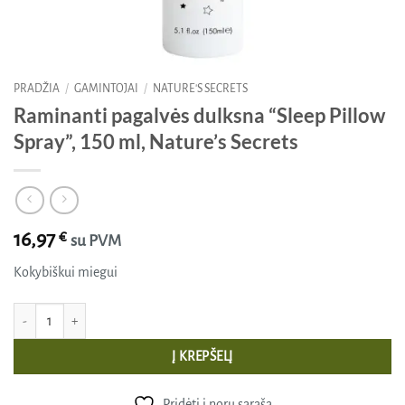
PRADŽIA
/
GAMINTOJAI
/
NATURE'S SECRETS
Raminanti pagalvės dulksna “Sleep Pillow
Spray”, 150 ml, Nature’s Secrets
16,97
€
su PVM
Kokybiškui miegui
produkto kiekis: Raminanti pagalvės dulksna “Sleep Pillow Spray”, 150 ml, Natu
Į KREPŠELĮ
Pridėti į norų sąrašą