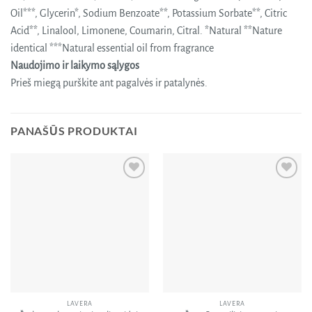
Oil***, Glycerin*, Sodium Benzoate**, Potassium Sorbate**, Citric
Acid**, Linalool, Limonene, Coumarin, Citral. *Natural **Nature
identical ***Natural essential oil from fragrance
Naudojimo ir laikymo sąlygos
Prieš miegą purškite ant pagalvės ir patalynės.
PANAŠŪS PRODUKTAI
Pridėti
Pridėti
į norų
į norų
sąrašą
sąrašą
LAVERA
LAVERA