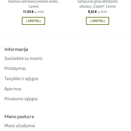
Švelnus valomasis pienelis veidui,
Šampūnas giliai atstatantis
Lavera
plaukus „Expert”, Lavera
11,00
€
8,35
€
su PVM
su PVM
Į KREPŠELĮ
Į KREPŠELĮ
Informacija
Susisiekite su mumis
Pristatymas
Taisyklės ir sąlygos
Apie mus
Privatumo sąlygos
Mano paskyra
Mano užsakymai