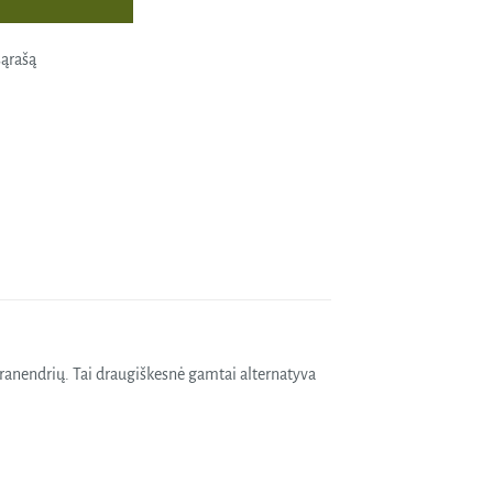
sąrašą
ranendrių. Tai draugiškesnė gamtai alternatyva