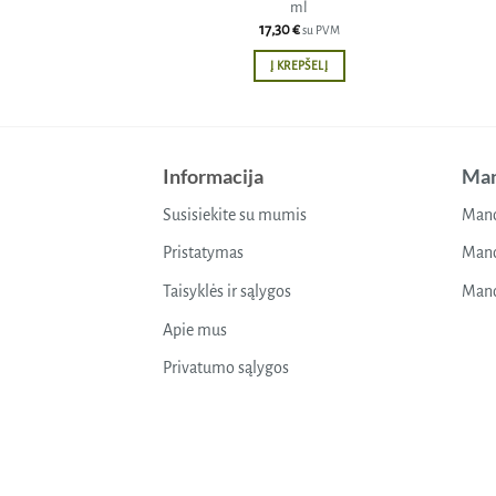
ml
17,30
€
su PVM
Į KREPŠELĮ
Informacija
Man
Susisiekite su mumis
Mano
Pristatymas
Mano
Taisyklės ir sąlygos
Mano
Apie mus
Privatumo sąlygos