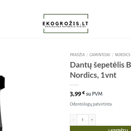
PRADŽIA
/
GAMINTOJAI
/
NORDICS
Dantų šepetėlis
Pridėti
Nordics, 1vnt
į norų
sąrašą
3,99
€
su PVM
Odontologų patvirtinta.
produkto kiekis: Dantų šepetėlis BLAC