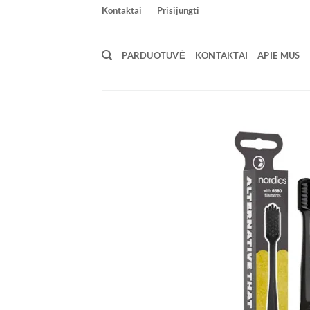
Skip
Kontaktai
Prisijungti
to
content
PARDUOTUVĖ
KONTAKTAI
APIE MUS