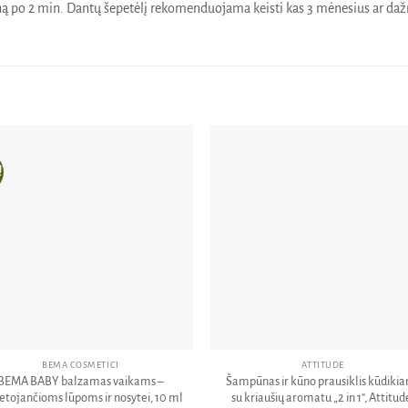
ą po 2 min. Dantų šepetėlį rekomenduojama keisti kas 3 mėnesius ar daž
!
Pridėti
Pri
į norų
į n
sąrašą
sąr
BEMA COSMETICI
ATTITUDE
BEMA BABY balzamas vaikams –
Šampūnas ir kūno prausiklis kūdiki
etojančioms lūpoms ir nosytei, 10 ml
su kriaušių aromatu „2 in 1“, Attitud