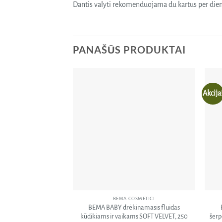
Dantis valyti rekomenduojama du kartus per dien
PANAŠŪS PRODUKTAI
Akcija
Pridėti
į norų
sąrašą
BEMA COSMETICI
BEMA BABY drėkinamasis fluidas
kūdikiams ir vaikams SOFT VELVET, 250
šerp