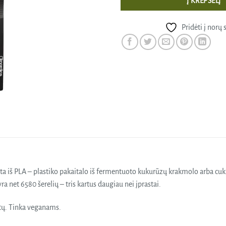
Į KREPŠELĮ
Pridėti į norų 
ta iš PLA – plastiko pakaitalo iš fermentuoto kukurūzų krakmolo arba cuk
a net 6580 šerelių – tris kartus daugiau nei įprastai.
tų. Tinka veganams.