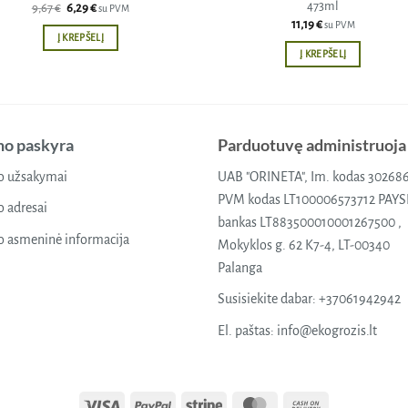
473ml
Original
Current
9,67
€
6,29
€
su PVM
price
price
11,19
€
su PVM
was:
is:
Į KREPŠELĮ
9,67 €.
6,29 €.
Į KREPŠELĮ
o paskyra
Parduotuvę administruoja
 užsakymai
UAB "ORINETA", Im. kodas 30268
PVM kodas LT100006573712 PAY
 adresai
bankas LT883500010001267500 ,
 asmeninė informacija
Mokyklos g. 62 K7-4, LT-00340
Palanga
Susisiekite dabar:
+37061942942
El. paštas:
info@ekogrozis.lt
Visa
PayPal
Stripe
MasterCard
Cash