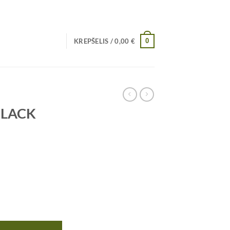
0
KREPŠELIS /
0,00
€
 BLACK
K Nordics, 1vnt