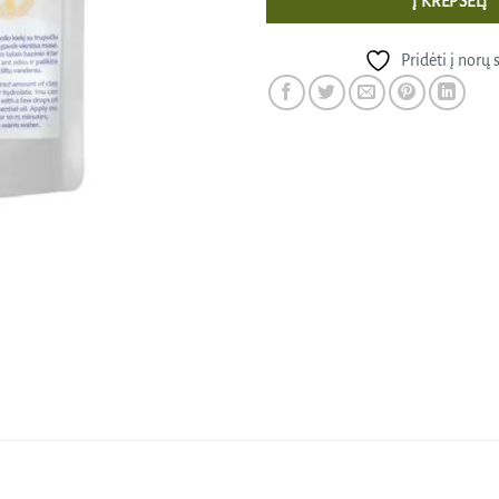
Į KREPŠELĮ
Pridėti į norų 