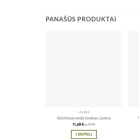
PANAŠŪS PRODUKTAI
Pridėti
į norų
sąrašą
LAVERA
Valomasis veido tonikas, Lavera
11,48
€
su PVM
Į KREPŠELĮ