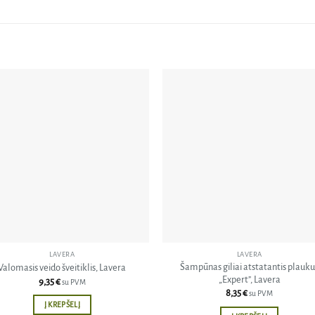
Pridėti
Pri
į norų
į n
sąrašą
sąr
LAVERA
LAVERA
Šampūnas giliai atstatantis plauku
Valomasis veido šveitiklis, Lavera
„Expert”, Lavera
9,35
€
su PVM
8,35
€
su PVM
Į KREPŠELĮ