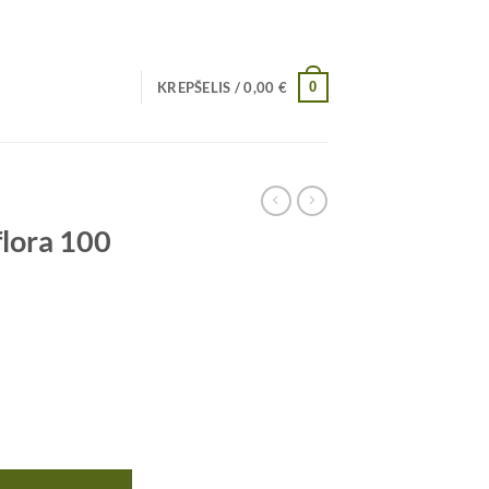
0
KREPŠELIS /
0,00
€
flora 100
a 100 g.