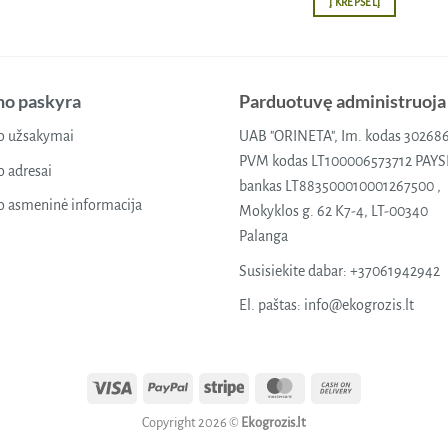
Į KREPŠELĮ
o paskyra
Parduotuvę administruoja
 užsakymai
UAB "ORINETA", Im. kodas 30268
PVM kodas LT100006573712 PAY
 adresai
bankas LT883500010001267500 ,
 asmeninė informacija
Mokyklos g. 62 K7-4, LT-00340
Palanga
Susisiekite dabar:
+37061942942
El. paštas:
info@ekogrozis.lt
Visa
PayPal
Stripe
MasterCard
Cash
On
Copyright 2026 ©
Ekogrozis.lt
Delivery