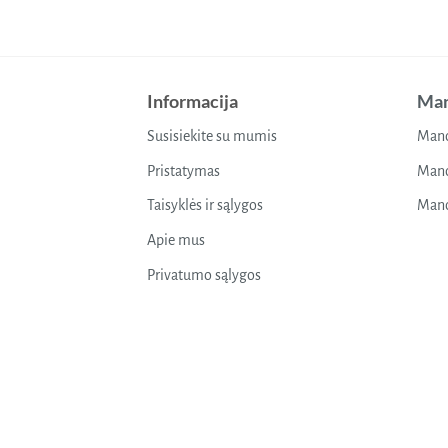
Informacija
Man
Susisiekite su mumis
Mano
Pristatymas
Mano
Taisyklės ir sąlygos
Mano
Apie mus
Privatumo sąlygos