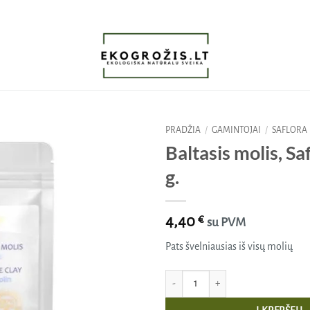
PRADŽIA
/
GAMINTOJAI
/
SAFLORA
Baltasis molis, Sa
Pridėti
g.
į norų
sąrašą
4,40
€
su PVM
Pats švelniausias iš visų molių
produkto kiekis: Baltasis molis, Saflor