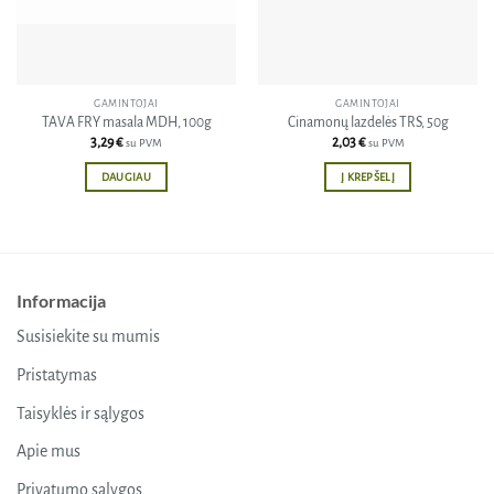
GAMINTOJAI
GAMINTOJAI
TAVA FRY masala MDH, 100g
Cinamonų lazdelės TRS, 50g
3,29
€
2,03
€
su PVM
su PVM
DAUGIAU
Į KREPŠELĮ
Informacija
Susisiekite su mumis
Pristatymas
Taisyklės ir sąlygos
Apie mus
Privatumo sąlygos