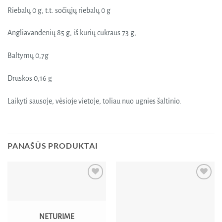
Riebalų 0 g, t.t. sočiųjų riebalų 0 g
Angliavandenių 85 g, iš kurių cukraus 73 g,
Baltymų 0,7g
Druskos 0,16 g
Laikyti sausoje, vėsioje vietoje, toliau nuo ugnies šaltinio.
PANAŠŪS PRODUKTAI
Pridėti
Pridėti
į norų
į norų
sąrašą
sąrašą
NETURIME