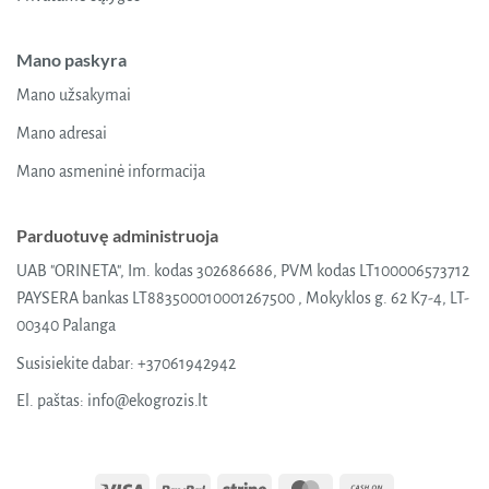
Mano paskyra
Mano užsakymai
Mano adresai
Mano asmeninė informacija
Parduotuvę administruoja
UAB "ORINETA", Im. kodas 302686686, PVM kodas LT100006573712
PAYSERA bankas LT883500010001267500 , Mokyklos g. 62 K7-4, LT-
00340 Palanga
Susisiekite dabar:
+37061942942
El. paštas:
info@ekogrozis.lt
Visa
PayPal
Stripe
MasterCard
Cash