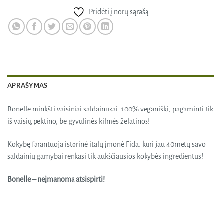
Pridėti į norų sąrašą
APRAŠYMAS
Bonelle minkšti vaisiniai saldainukai. 100% veganiški, pagaminti tik
iš vaisių pektino, be gyvulinės kilmės želatinos!
Kokybę farantuoja istorinė italų įmonė Fida, kuri jau 40metų savo
saldainių gamybai renkasi tik aukščiausios kokybės ingredientus!
Bonelle – neįmanoma atsispirti!