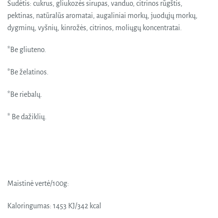
Sudėtis: cukrus, gliukozės sirupas, vanduo, citrinos rūgštis,
pektinas, natūralūs aromatai, augaliniai morkų, juodųjų morkų,
dygminų, vyšnių, kinrožės, citrinos, moliųgų koncentratai.
*Be gliuteno.
*Be želatinos.
*Be riebalų.
* Be dažiklių.
Maistinė vertė/100g:
Kaloringumas: 1453 KJ/342 kcal