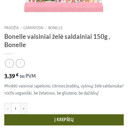
PRADŽIA
/
GAMINTOJAI
/
BONELLE
Bonelle vaisiniai želė saldainiai 150g ,
Bonelle
3,39
€
su PVM
Minkšti vaisiniai (apelsino, citrinos,braškių, vyšnių) želė saldainukai!
100% veganiški, be želatinos, be gliuteno, be dažiklių!
produkto kiekis: Bonelle vaisiniai želė saldainiai 150g , Bonelle
Į KREPŠELĮ