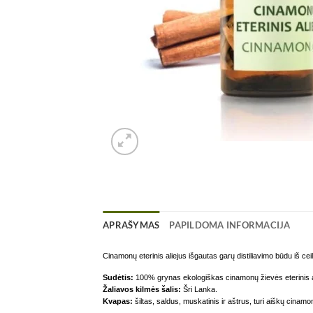
APRAŠYMAS
PAPILDOMA INFORMACIJA
Cinamonų eterinis aliejus išgautas garų distiliavimo būdu iš c
Sudėtis:
100% grynas ekologiškas cinamonų žievės eterinis a
Žaliavos kilmės šalis:
Šri Lanka.
Kvapas:
šiltas, saldus, muskatinis ir aštrus, turi aiškų cinam