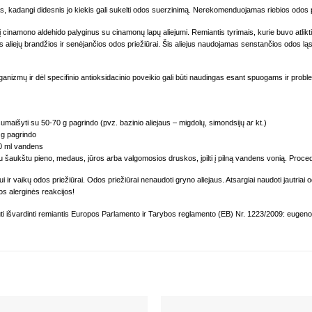
s, kadangi didesnis jo kiekis gali sukelti odos suerzinimą. Nerekomenduojamas riebios odos p
kį cinamono aldehido palyginus su cinamonų lapų aliejumi. Remiantis tyrimais, kurie buvo atlik
liejų brandžios ir senėjančios odos priežiūrai. Šis aliejus naudojamas senstančios odos ląste
anizmų ir dėl specifinio antioksidacinio poveikio gali būti naudingas esant spuogams ir proble
 sumaišyti su 50-70 g pagrindo (pvz. bazinio aliejaus – migdolų, simondsijų ar kt.)
0 g pagrindo
00 ml vandens
ju šaukštu pieno, medaus, jūros arba valgomosios druskos, įpilti į pilną vandens vonią. Proc
ir vaikų odos priežiūrai. Odos priežiūrai nenaudoti gryno aliejaus. Atsargiai naudoti jautriai oda
os alerginės reakcijos!
uri būti išvardinti remiantis Europos Parlamento ir Tarybos reglamento (EB) Nr. 1223/2009: eugenol