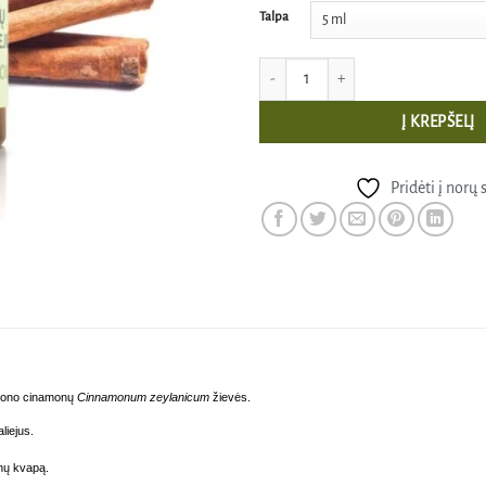
Talpa
produkto kiekis: Cinamonų žievės eteri
Į KREPŠELĮ
Pridėti į norų 
eilono cinamonų
Cinnamonum zeylanicum
žievės.
liejus.
onų kvapą.