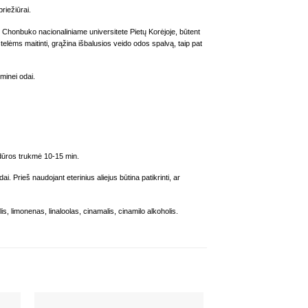
riežiūrai.
ti Chonbuko nacionaliniame universitete Pietų Korėjoje, būtent
lėms maitinti, grąžina išbalusios veido odos spalvą, taip pat
minei odai.
edūros trukmė 10-15 min.
i. Prieš naudojant eterinius aliejus būtina patikrinti, ar
is, limonenas, linaloolas, cinamalis, cinamilo alkoholis.