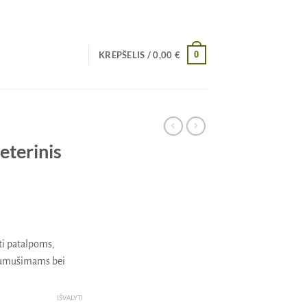
0
KREPŠELIS /
0,00
€
eterinis
yti patalpoms,
 sumušimams bei
IŠVALYTI