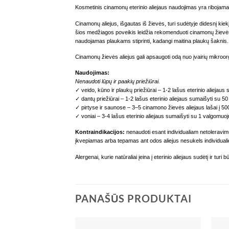
Kosmetinis cinamonų eterinio aliejaus naudojimas yra ribojama
Cinamonų aliejus, išgautas iš žievės, turi sudėtyje didesnį kie
šios medžiagos poveikis leidžia rekomenduoti cinamonų žievės a
naudojamas plaukams stiprinti, kadangi maitina plaukų šaknis.
Cinamonų žievės aliejus gali apsaugoti odą nuo įvairių mikroorg
Naudojimas:
Nenaudoti lūpų ir paakių priežiūrai.
✓ veido, kūno ir plaukų priežiūrai – 1-2 lašus eterinio aliejaus
✓ dantų priežiūrai – 1-2 lašus eterinio aliejaus sumaišyti su 5
✓ pirtyse ir saunose – 3–5 cinamono žievės aliejaus lašai į 5
✓ voniai – 3-4 lašus eterinio aliejaus sumaišyti su 1 valgomuo
Kontraindikacijos:
nenaudoti esant individualiam netoleravimui 
įkvepiamas arba tepamas ant odos aliejus nesukels individuali
Alergenai, kurie natūraliai įeina į eterinio aliejaus sudėtį ir t
PANAŠŪS PRODUKTAI