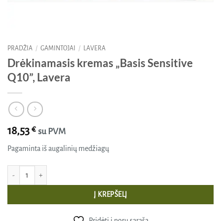
PRADŽIA
/
GAMINTOJAI
/
LAVERA
Drėkinamasis kremas „Basis Sensitive
Q10”, Lavera
18,53
€
su PVM
Pagaminta iš augalinių medžiagų
produkto kiekis: Drėkinamasis kremas "Basis Sensitive Q10", Lavera
Į KREPŠELĮ
Pridėti į norų sąrašą