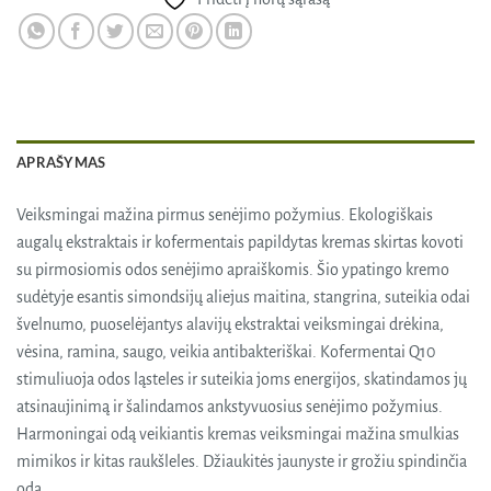
APRAŠYMAS
Veiksmingai mažina pirmus senėjimo požymius. Ekologiškais
augalų ekstraktais ir kofermentais papildytas kremas skirtas kovoti
su pirmosiomis odos senėjimo apraiškomis. Šio ypatingo kremo
sudėtyje esantis simondsijų aliejus maitina, stangrina, suteikia odai
švelnumo, puoselėjantys alavijų ekstraktai veiksmingai drėkina,
vėsina, ramina, saugo, veikia antibakteriškai. Kofermentai Q10
stimuliuoja odos ląsteles ir suteikia joms energijos, skatindamos jų
atsinaujinimą ir šalindamos ankstyvuosius senėjimo požymius.
Harmoningai odą veikiantis kremas veiksmingai mažina smulkias
mimikos ir kitas raukšleles. Džiaukitės jaunyste ir grožiu spindinčia
oda.