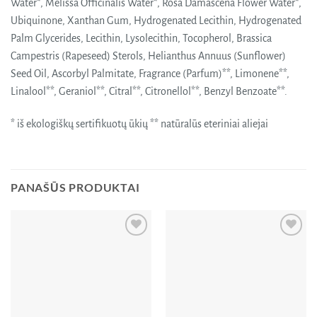
Water*, Melissa Officinalis Water*, Rosa Damascena Flower Water*,
Ubiquinone, Xanthan Gum, Hydrogenated Lecithin, Hydrogenated
Palm Glycerides, Lecithin, Lysolecithin, Tocopherol, Brassica
Campestris (Rapeseed) Sterols, Helianthus Annuus (Sunflower)
Seed Oil, Ascorbyl Palmitate, Fragrance (Parfum)**, Limonene**,
Linalool**, Geraniol**, Citral**, Citronellol**, Benzyl Benzoate**.
* iš ekologiškų sertifikuotų ūkių ** natūralūs eteriniai aliejai
PANAŠŪS PRODUKTAI
Pridėti
Pridėti
į norų
į norų
sąrašą
sąrašą