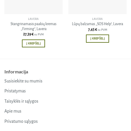
LAVERA
LAVERA
Stangrinamasis paakių kremas
Lūpų balzamas „SOS Help”, Lavera
„Firming”, Lavera
7,45
€
su PVM
27,39
€
su PVM
Į KREPŠELĮ
Į KREPŠELĮ
Informacija
Susisiekite su mumis
Pristatymas
Taisyklės ir sąlygos
Apie mus
Privatumo sąlygos