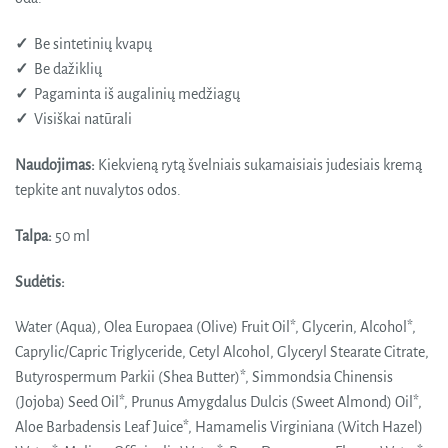
✓
Be sintetinių kvapų
✓
Be
dažiklių
✓
Pagaminta iš augalinių medžiagų
✓
Visiškai natūrali
Naudojimas:
Kiekvieną rytą švelniais sukamaisiais judesiais kremą
tepkite ant nuvalytos odos.
Talpa:
50 ml
Sudėtis:
Water (Aqua), Olea Europaea (Olive) Fruit Oil*, Glycerin, Alcohol*,
Caprylic/Capric Triglyceride, Cetyl Alcohol, Glyceryl Stearate Citrate,
Butyrospermum Parkii (Shea Butter)*, Simmondsia Chinensis
(Jojoba) Seed Oil*, Prunus Amygdalus Dulcis (Sweet Almond) Oil*,
Aloe Barbadensis Leaf Juice*, Hamamelis Virginiana (Witch Hazel)