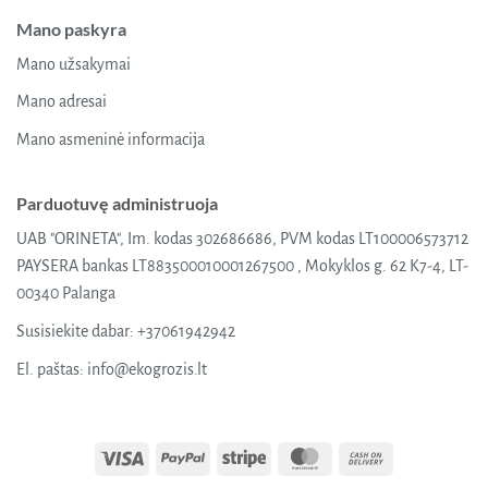
Mano paskyra
Mano užsakymai
Mano adresai
Mano asmeninė informacija
Parduotuvę administruoja
UAB "ORINETA", Im. kodas 302686686, PVM kodas LT100006573712
PAYSERA bankas LT883500010001267500 , Mokyklos g. 62 K7-4, LT-
00340 Palanga
Susisiekite dabar:
+37061942942
El. paštas:
info@ekogrozis.lt
Visa
PayPal
Stripe
MasterCard
Cash
On