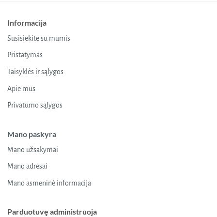
multiple
variants.
Informacija
The
Susisiekite su mumis
options
may
Pristatymas
be
chosen
Taisyklės ir sąlygos
on
Apie mus
the
product
Privatumo sąlygos
page
Mano paskyra
Mano užsakymai
Mano adresai
Mano asmeninė informacija
Parduotuvę administruoja