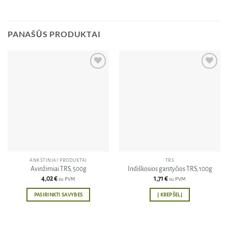
PANAŠŪS PRODUKTAI
Pridėti
Pridėti
į norų
į norų
sąrašą
sąrašą
ANKŠTINIAI PRODUKTAI
TRS
Avinžirniai TRS, 500g
Indiškosios garstyčios TRS, 100g
4,02
€
1,71
€
su PVM
su PVM
PASIRINKTI SAVYBES
Į KREPŠELĮ
This
product
has