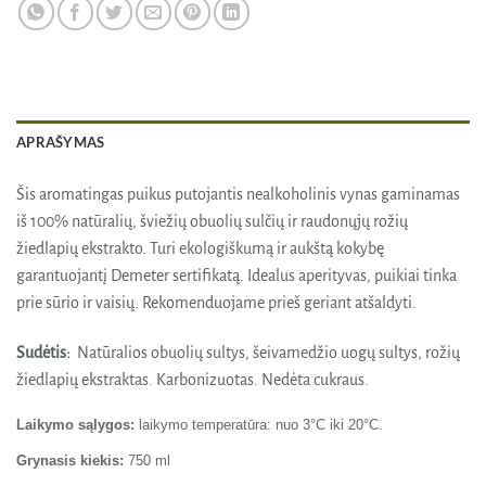
APRAŠYMAS
Šis aromatingas puikus putojantis nealkoholinis vynas gaminamas
iš 100% natūralių, šviežių obuolių sulčių ir raudonųjų rožių
žiedlapių ekstrakto. Turi ekologiškumą ir aukštą kokybę
garantuojantį Demeter sertifikatą. Idealus aperityvas, puikiai tinka
prie sūrio ir vaisių. Rekomenduojame prieš geriant atšaldyti.
Sudėtis:
Natūralios obuolių sultys, šeivamedžio uogų sultys, rožių
žiedlapių ekstraktas. Karbonizuotas. Nedėta cukraus.
Laikymo sąlygos:
laikymo temperatūra: nuo 3°C iki 20°C.
Grynasis kiekis:
750 ml