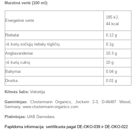
Maistinė vertė (100 ml):
185 kJ,
Energetinė vertė
44 kcal
Riebalai
0.12 g
-iš kurių sočiųjų riebalų rūgščių
0.1g
Angliavandeniai
10.3 g
-iš kurių cukrų
10 g
Baltymai
0.04 g
Druska
0.01 g
Kilmės šalis:
Vokietija
Gamintojas:
Clostermann Organics, Jockern 2-3, D-46487 Wesel,
Germany, www.clostermann-organics.com
Platintojas:
UAB Damodara
Papildoma informacija: sertifikuota pagal DE-OKO-039 ir DE-OKO-022