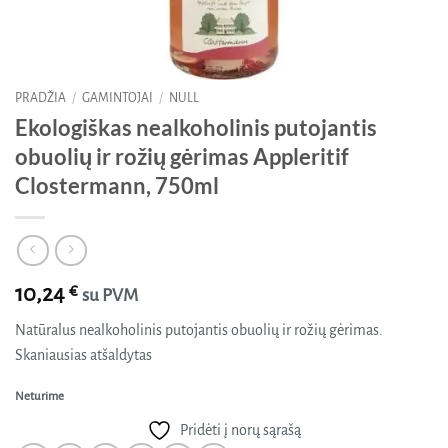
PRADŽIA
/
GAMINTOJAI
/
NULL
Ekologiškas nealkoholinis putojantis
obuolių ir rožių gėrimas Appleritif
Clostermann, 750ml
10,24
€
su PVM
Natūralus nealkoholinis putojantis obuolių ir rožių gėrimas.
Skaniausias atšaldytas
Neturime
Pridėti į norų sąrašą