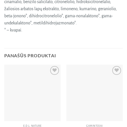
cinamalio, benzilo salicilato, citronelolio, hidroksicitronelalio,
žaliosios arbatos lapų ekstrakto, limoneno, kumarino, geraniolio,
beta-jonono*, dihidrocitronelolio*, gama-nonalaktono*, gama-
undekalaktono*, metildihidrojazmonato*.
* – kvapai.
PANAŠŪS PRODUKTAI
Pridėti
Pridėti
į norų
į norų
sąrašą
sąrašą
E.D.L. NATURE
GAMINTOJAI