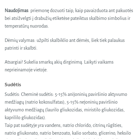
Naudojimas
: priemonę dozuoti taip, kaip pavaizduota ant pakuotės
bei atsižvelgti į drabužių etiketėse pateiktus skalbimo simbolius ir
temperatūrų nuorodas.
Dėmių valymas: užpilti skalbiklio ant dėmės, šiek tiek palaukus
patrinti ir skalbti.
Atsargiai! Sukelia smarkų akių dirginimą. Laikyti vaikams
neprieinamoje vietoje.
Sudėtis
Sudėtis: Cheminė sudėtis: 5-15% anijoninių paviršinio aktyvumo
medžiagų (natrio kokosulfatas), 5-15% nejoninių paviršinio
aktyvumo medžiagų (laurilo gliukozidas, miristilo gliukozidas,
kaprililo gliukozidas).
Taip pat sudėtyje yra vandens, natrio chlorido, citrinų rūgšties,
natrio gliukonato, natrio benzoato, kalio sorbato, glicerino, heksilo