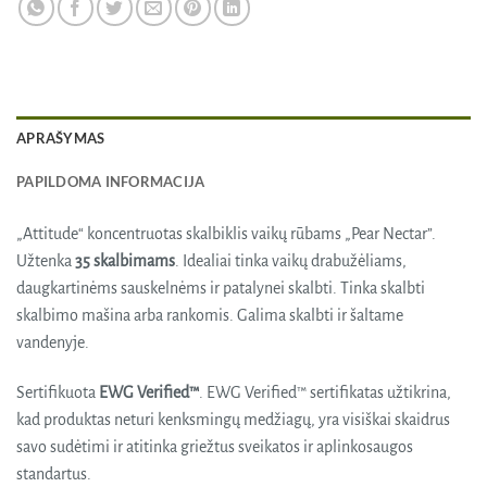
APRAŠYMAS
PAPILDOMA INFORMACIJA
„Attitude“ koncentruotas skalbiklis vaikų rūbams „Pear Nectar”.
Užtenka
35 skalbimams
. Idealiai tinka vaikų drabužėliams,
daugkartinėms sauskelnėms ir patalynei skalbti. Tinka skalbti
skalbimo mašina arba rankomis. Galima skalbti ir šaltame
vandenyje.
Sertifikuota
EWG Verified™
. EWG Verified™ sertifikatas užtikrina,
kad produktas neturi kenksmingų medžiagų, yra visiškai skaidrus
savo sudėtimi ir atitinka griežtus sveikatos ir aplinkosaugos
standartus.