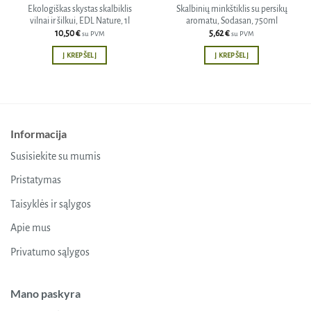
Ekologiškas skystas skalbiklis
Skalbinių minkštiklis su persikų
vilnai ir šilkui, EDL Nature, 1l
aromatu, Sodasan, 750ml
10,50
€
5,62
€
su PVM
su PVM
Į KREPŠELĮ
Į KREPŠELĮ
Informacija
Susisiekite su mumis
Pristatymas
Taisyklės ir sąlygos
Apie mus
Privatumo sąlygos
Mano paskyra