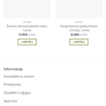
LAVERA
LAVERA
Švelnus valomasis pienelis veidui,
Stangrinamasis paakių kremas
Lavera
„Firming”, Lavera
11,00
€
27,39
€
su PVM
su PVM
Į KREPŠELĮ
Į KREPŠELĮ
Informacija
Susisiekite su mumis
Pristatymas
Taisyklės ir sąlygos
Apie mus