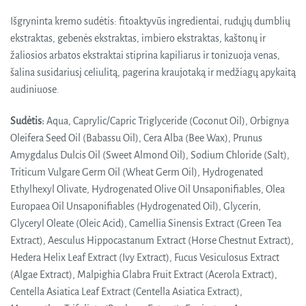
Išgryninta kremo sudėtis: fitoaktyvūs ingredientai, rudųjų dumblių
ekstraktas, gebenės ekstraktas, imbiero ekstraktas, kaštonų ir
žaliosios arbatos ekstraktai stiprina kapiliarus ir tonizuoja venas,
šalina susidariusį celiulitą, pagerina kraujotaką ir medžiagų apykaitą
audiniuose.
Sudėtis:
Aqua, Caprylic/Capric Triglyceride (Coconut Oil), Orbignya
Oleifera Seed Oil (Babassu Oil), Cera Alba (Bee Wax), Prunus
Amygdalus Dulcis Oil (Sweet Almond Oil), Sodium Chloride (Salt),
Triticum Vulgare Germ Oil (Wheat Germ Oil), Hydrogenated
Ethylhexyl Olivate, Hydrogenated Olive Oil Unsaponifiables, Olea
Europaea Oil Unsaponifiables (Hydrogenated Oil), Glycerin,
Glyceryl Oleate (Oleic Acid), Camellia Sinensis Extract (Green Tea
Extract), Aesculus Hippocastanum Extract (Horse Chestnut Extract),
Hedera Helix Leaf Extract (Ivy Extract), Fucus Vesiculosus Extract
(Algae Extract), Malpighia Glabra Fruit Extract (Acerola Extract),
Centella Asiatica Leaf Extract (Centella Asiatica Extract),