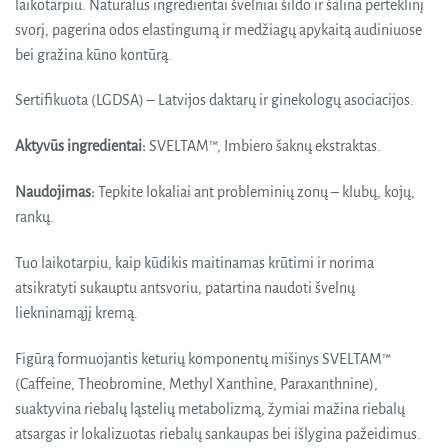
laikotarpiu. Natūralūs ingredientai švelniai šildo ir šalina perteklinį
svorį, pagerina odos elastingumą ir medžiagų apykaitą audiniuose
bei gražina kūno kontūrą.
Sertifikuota (LGDSA) – Latvijos daktarų ir ginekologų asociacijos.
Aktyvūs ingredientai:
SVELTAM™, Imbiero šaknų ekstraktas.
Naudojimas:
Tepkite lokaliai ant probleminių zonų – klubų, kojų,
rankų.
Tuo laikotarpiu, kaip kūdikis maitinamas krūtimi ir norima
atsikratyti sukauptu antsvoriu, patartina naudoti švelnų
liekninamąjį kremą.
Figūrą formuojantis keturių komponentų mišinys SVELTAM™
(Caffeine, Theobromine, Methyl Xanthine, Paraxanthnine),
suaktyvina riebalų ląstelių metabolizmą, žymiai mažina riebalų
atsargas ir lokalizuotas riebalų sankaupas bei išlygina pažeidimus.