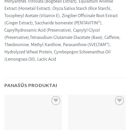
Menyanthes Trifoliata (Bogbean Extract), Equisetum Arvense
Extract (Horsetail Extract), Oryza Sativa Starch (Rice Starch),
Tocopheryl Acetate (Vitamin E), Zingiber Officinale Root Extract
(Ginger Extract), Saccharide Isomerate (PENTAVITIN®),
Caprylhydroxamic Acid (Preservative), Caprylyl Glycol
(Preservative),Tetrasodium Glutamate Diacetate (Base), Caffeine,
Theobromine, Methyl Xanthine, Paraxanthine (SVELTAM®),
Hydrolyzed Wheat Protein, Cymbopogon Schoenanthus Oil
(Lemongrass Oil), Lactic Acid
PANAŠŪS PRODUKTAI
Pridėti
Pridėti
į norų
į norų
sąrašą
sąrašą