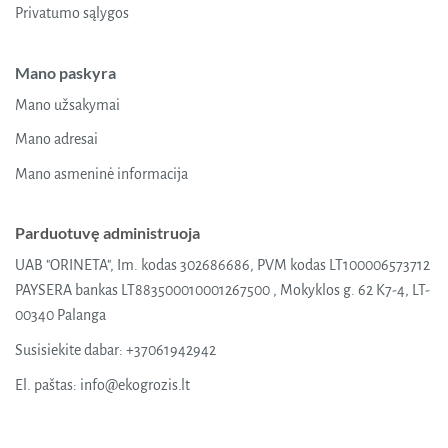
Privatumo sąlygos
Mano paskyra
Mano užsakymai
Mano adresai
Mano asmeninė informacija
Parduotuvę administruoja
UAB "ORINETA", Im. kodas 302686686, PVM kodas LT100006573712
PAYSERA bankas LT883500010001267500 , Mokyklos g. 62 K7-4, LT-
00340 Palanga
Susisiekite dabar:
+37061942942
El. paštas:
info@ekogrozis.lt