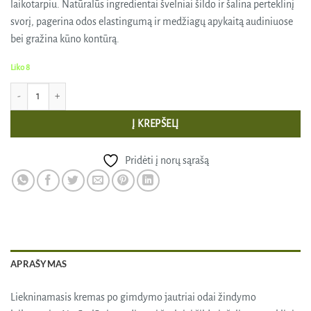
laikotarpiu. Natūralūs ingredientai švelniai šildo ir šalina perteklinį
svorį, pagerina odos elastingumą ir medžiagų apykaitą audiniuose
bei gražina kūno kontūrą.
Liko 8
produkto kiekis: Liekninantis kremas po gimdymo, GMT beauty, 200 ml
Į KREPŠELĮ
Pridėti į norų sąrašą
APRAŠYMAS
Liekninamasis kremas po gimdymo jautriai odai žindymo