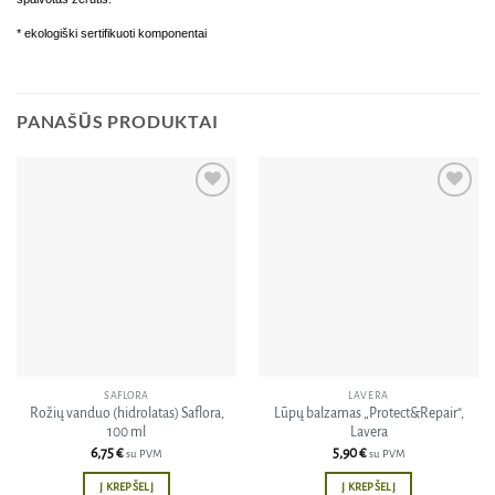
* ekologiški sertifikuoti komponentai
PANAŠŪS PRODUKTAI
Pridėti
Pridėti
į norų
į norų
sąrašą
sąrašą
SAFLORA
LAVERA
Rožių vanduo (hidrolatas) Saflora,
Lūpų balzamas „Protect&Repair”,
100 ml
Lavera
6,75
€
5,90
€
su PVM
su PVM
Į KREPŠELĮ
Į KREPŠELĮ