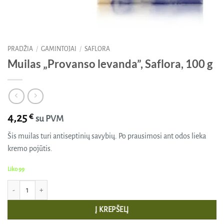
PRADŽIA
/
GAMINTOJAI
/
SAFLORA
Muilas „Provanso levanda”, Saflora, 100 g
4,25
€
su PVM
Šis muilas turi antiseptinių savybių. Po prausimosi ant odos lieka
kremo pojūtis.
Liko 99
produkto kiekis: Muilas "Provanso levanda", Saflora, 100 g
Į KREPŠELĮ