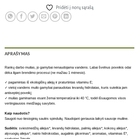
Pridėti į norų sąrašą
APRAŠYMAS
Rankų darbo muilas, jo gamybai nenaudojama vandens. Labai švelnus poveikis odai
dėka ilgam brendimo procesui (ne mažiau 1 mėnesio).
✓ pagamintas iš ekologiškų aliejų ir praturtintas vitaminu E;
✓ vietoj vandens muilo gamybai panaudotas levandų hidrolatas, kuris suteikia jam
antiseptinį poveikį;
✓ muilas gaminamas esant žemai temperatūrai iki 40 °С, todėl išsaugomos visos
vertingiausios medžiagų savybės.
Kaip naudotis?
Saugoti nuo tiesioginių saulės spindulių. Naudojant geriausia laikyti sausoje muiline.
Sudėtis
: sviestmedžių aliejus*, levandų hidrolatas, palmių aliejus*, kokosų aliejus*,
alyvuogių aliejus*, natrio hidroksidas, augalinis glicerinas*, aromatas, vitaminas E*,
spalvotas žėrutis.