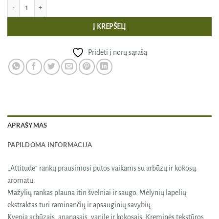
produkto kiekis: Rankų prausimosi putos vaikams su arbūzų ir kokosų aromatu, 
Į KREPŠELĮ
Pridėti į norų sąrašą
APRAŠYMAS
PAPILDOMA INFORMACIJA
„Attitude“ rankų prausimosi putos vaikams su arbūzų ir kokosų
aromatu.
Mažylių rankas plauna itin švelniai ir saugo. Mėlynių lapelių
ekstraktas turi raminančių ir apsauginių savybių.
Kvepia arbūzais, ananasais, vanile ir kokosais. Kreminės tekstūros.