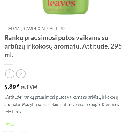
PRADŽIA
/
GAMINTOJAI
/
ATTITUDE
Rankų prausimosi putos vaikams su
arbūzų ir kokosų aromatu, Attitude, 295
ml.
5,89
€
su PVM
„Attitude“ rankų prausimosi putos vaikams su arbūzų ir kokosų
aromatu. Mažylių rankas plauna itin švelniai ir saugo. Kreminės
tekstūros.
Liko 35