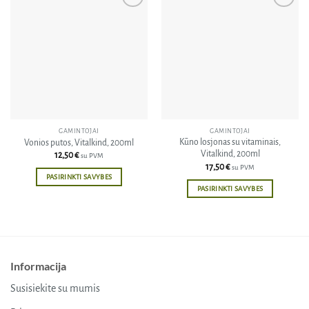
Pridėti
Pridėti
į norų
į norų
sąrašą
sąrašą
GAMINTOJAI
GAMINTOJAI
Kūno losjonas su vitaminais,
Vonios putos, Vitalkind, 200ml
Vitalkind, 200ml
12,50
€
su PVM
17,50
€
su PVM
PASIRINKTI SAVYBES
PASIRINKTI SAVYBES
This
This
product
product
has
has
multiple
multiple
variants.
variants.
Informacija
The
The
options
Susisiekite su mumis
options
may
may
be