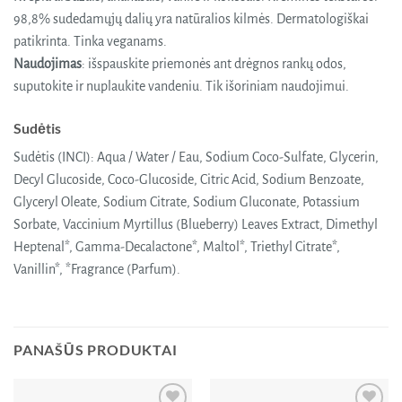
98,8% sudedamųjų dalių yra natūralios kilmės. Dermatologiškai
patikrinta. Tinka veganams.
Naudojimas
: išspauskite priemonės ant drėgnos rankų odos,
suputokite ir nuplaukite vandeniu. Tik išoriniam naudojimui.
Sudėtis
Sudėtis (INCI): Aqua / Water / Eau, Sodium Coco-Sulfate, Glycerin,
Decyl Glucoside, Coco-Glucoside, Citric Acid, Sodium Benzoate,
Glyceryl Oleate, Sodium Citrate, Sodium Gluconate, Potassium
Sorbate, Vaccinium Myrtillus (Blueberry) Leaves Extract, Dimethyl
Heptenal*, Gamma-Decalactone*, Maltol*, Triethyl Citrate*,
Vanillin*, *Fragrance (Parfum).
PANAŠŪS PRODUKTAI