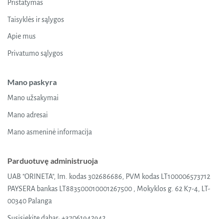
Pristatymas
be
chosen
chosen
Taisyklės ir sąlygos
on
on
the
Apie mus
the
product
product
page
Privatumo sąlygos
page
Mano paskyra
Mano užsakymai
Mano adresai
Mano asmeninė informacija
Parduotuvę administruoja
UAB "ORINETA", Im. kodas 302686686, PVM kodas LT100006573712
PAYSERA bankas LT883500010001267500 , Mokyklos g. 62 K7-4, LT-
00340 Palanga
Susisiekite dabar:
+37061942942