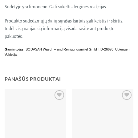
Sudėtyje yra limoneno. Gali sukelti alergines reakcijas.
Produkto sudedamųjų dalių sąrašas kartais gali keistis ir skirtis,
todėl visą naujausią informaciją visada rasite ant produkto
pakuotės.
Gamintojas:
SODASAN Wasch – und Reinigungsmittel GmbH, D-26670, Uplengen,
Vokietija.
PANAŠŪS PRODUKTAI
Pridėti
Pridėti
į norų
į norų
sąrašą
sąrašą