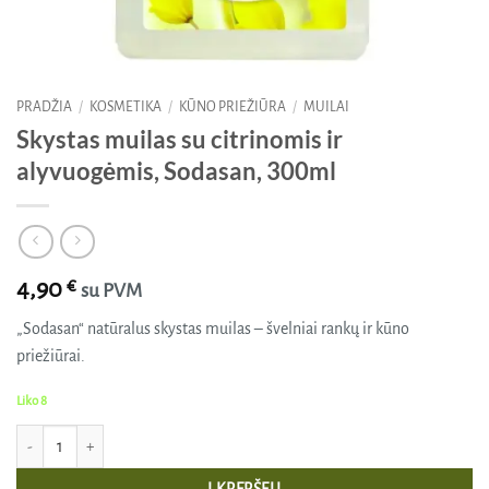
PRADŽIA
/
KOSMETIKA
/
KŪNO PRIEŽIŪRA
/
MUILAI
Skystas muilas su citrinomis ir
alyvuogėmis, Sodasan, 300ml
4,90
€
su PVM
„Sodasan“ natūralus skystas muilas – švelniai rankų ir kūno
priežiūrai.
Liko 8
produkto kiekis: Skystas muilas su citrinomis ir alyvuogėmis, Sodasan, 300ml