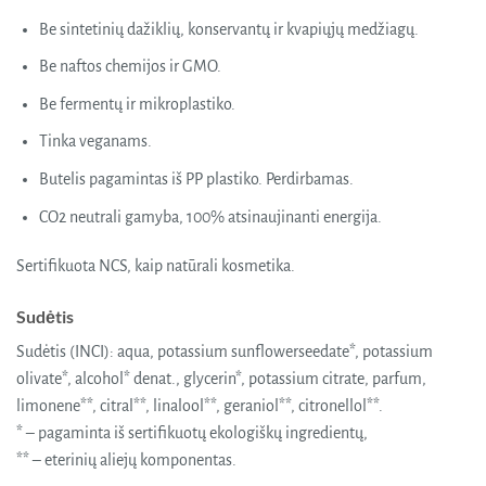
Be sintetinių dažiklių, konservantų ir kvapiųjų medžiagų.
Be naftos chemijos ir GMO.
Be fermentų ir mikroplastiko.
Tinka veganams.
Butelis pagamintas iš PP plastiko. Perdirbamas.
CO2 neutrali gamyba, 100% atsinaujinanti energija.
Sertifikuota NCS, kaip natūrali kosmetika.
Sudėtis
Sudėtis (INCI): aqua, potassium sunflowerseedate*, potassium
olivate*, alcohol* denat., glycerin*, potassium citrate, parfum,
limonene**, citral**, linalool**, geraniol**, citronellol**.
* – pagaminta iš sertifikuotų ekologiškų ingredientų,
** – eterinių aliejų komponentas.