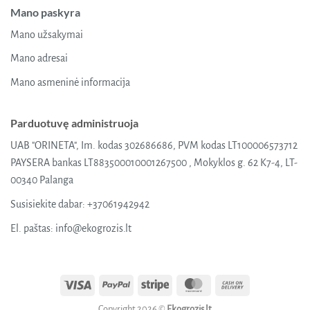
Mano paskyra
Mano užsakymai
Mano adresai
Mano asmeninė informacija
Parduotuvę administruoja
UAB "ORINETA", Im. kodas 302686686, PVM kodas LT100006573712
PAYSERA bankas LT883500010001267500 , Mokyklos g. 62 K7-4, LT-
00340 Palanga
Susisiekite dabar:
+37061942942
El. paštas:
info@ekogrozis.lt
Visa
PayPal
Stripe
MasterCard
Cash
On
Copyright 2026 ©
Ekogrozis.lt