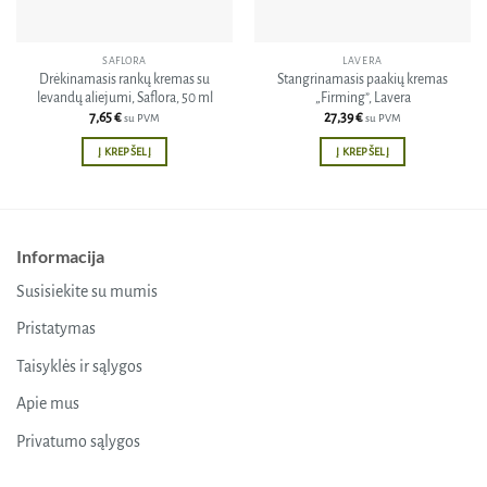
SAFLORA
LAVERA
Drėkinamasis rankų kremas su
Stangrinamasis paakių kremas
levandų aliejumi, Saflora, 50 ml
„Firming”, Lavera
7,65
€
27,39
€
su PVM
su PVM
Į KREPŠELĮ
Į KREPŠELĮ
Informacija
Susisiekite su mumis
Pristatymas
Taisyklės ir sąlygos
Apie mus
Privatumo sąlygos