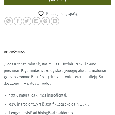
Į KREPŠELĮ
Pridėti į norų sąrašą
APRAŠYMAS
„Sodasan“ natūralus skystas muilas – švelniai rankų ir kūno
priežiūrai. Pagamintas iš ekologiško alyvuogių aliejaus, maloniai
gaivaus aromato iš natūralių citrusinių vaisių eterinių aliejų. Su
dozatoriumi – patogu naudoti.
100% natūralios kilmės ingredientai.
92% ingredientų yra iš sertifikuotų ekologinių ūkių.
Lengvai ir visiškai biologiškai skaidomas.