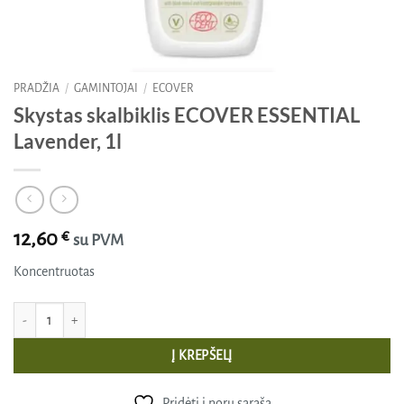
PRADŽIA
/
GAMINTOJAI
/
ECOVER
Skystas skalbiklis ECOVER ESSENTIAL
Lavender, 1l
12,60
€
su PVM
Koncentruotas
produkto kiekis: Skystas skalbiklis ECOVER ESSENTIAL Lavender, 1l
Į KREPŠELĮ
Pridėti į norų sąrašą