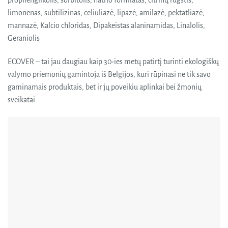
propilenglikolis, sorbitolis, natrio formiatas, citrinų rūgštis,
limonenas, subtilizinas, celiuliazė, lipazė, amilazė, pektatliazė,
mannazė, Kalcio chloridas, Dipakeistas alaninamidas, Linalolis,
Geraniolis
ECOVER – tai jau daugiau kaip 30-ies metų patirtį turinti ekologiškų
valymo priemonių gamintoja iš Belgijos, kuri rūpinasi ne tik savo
gaminamais produktais, bet ir jų poveikiu aplinkai bei žmonių
sveikatai.