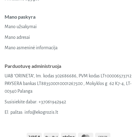
Mano paskyra
Mano užsakymai
Mano adresai
Mano asmeninė informacija
Parduotuvę administruoja
UAB "ORINETA", Im. kodas 302686686, PVM kodas LT100006573712
PAYSERA bankas LT883500010001267500 , Mokyklos g. 62 K7-4, LT-
00340 Palanga
Susisiekite dabar:
+37061942942
El. paštas:
info@ekogrozis.lt
Visa
PayPal
Stripe
MasterCard
Cash