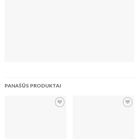
PANAŠŪS PRODUKTAI
Pridėti
Pridėti
į norų
į norų
sąrašą
sąrašą