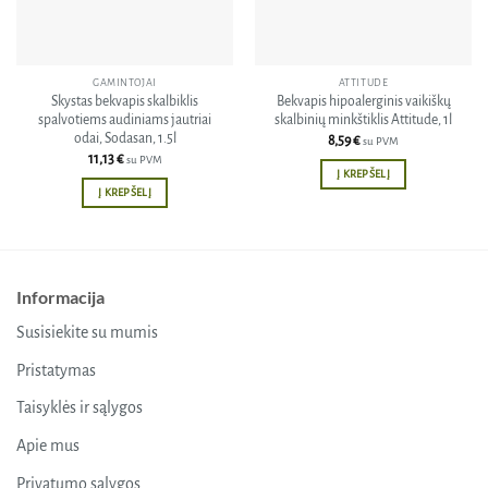
GAMINTOJAI
ATTITUDE
Skystas bekvapis skalbiklis
Bekvapis hipoalerginis vaikiškų
spalvotiems audiniams jautriai
skalbinių minkštiklis Attitude, 1l
odai, Sodasan, 1.5l
8,59
€
su PVM
11,13
€
su PVM
Į KREPŠELĮ
Į KREPŠELĮ
Informacija
Susisiekite su mumis
Pristatymas
Taisyklės ir sąlygos
Apie mus
Privatumo sąlygos