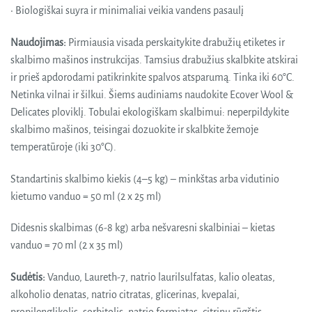
• Biologiškai suyra ir minimaliai veikia vandens pasaulį
Naudojimas:
Pirmiausia visada perskaitykite drabužių etiketes ir
skalbimo mašinos instrukcijas. Tamsius drabužius skalbkite atskirai
ir prieš apdorodami patikrinkite spalvos atsparumą. Tinka iki 60°C.
Netinka vilnai ir šilkui. Šiems audiniams naudokite Ecover Wool &
Delicates ploviklį. Tobulai ekologiškam skalbimui: neperpildykite
skalbimo mašinos, teisingai dozuokite ir skalbkite žemoje
temperatūroje (iki 30°C).
Standartinis skalbimo kiekis (4–5 kg) – minkštas arba vidutinio
kietumo vanduo = 50 ml (2 x 25 ml)
Didesnis skalbimas (6-8 kg) arba nešvaresni skalbiniai – kietas
vanduo = 70 ml (2 x 35 ml)
Sudėtis:
Vanduo, Laureth-7, natrio laurilsulfatas, kalio oleatas,
alkoholio denatas, natrio citratas, glicerinas, kvepalai,