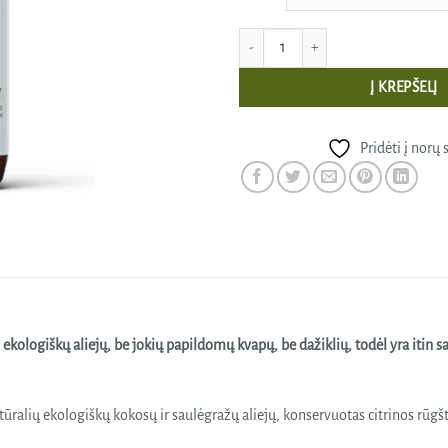
produkto kiekis: Švelnus prausiklis v
Į KREPŠELĮ
Pridėti į norų 
ekologiškų aliejų, be jokių papildomų kvapų, be dažiklių, todėl yra itin 
ūralių ekologiškų kokosų ir saulėgražų aliejų, konservuotas citrinos rūgš