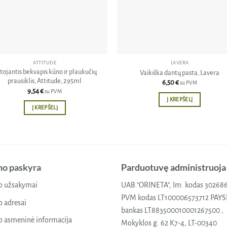
ATTITUDE
LAVERA
tojantis bekvapis kūno ir plaukučių
Vaikiška dantų pasta, Lavera
prausiklis, Attitude, 295ml
6,50
€
su PVM
9,54
€
su PVM
Į KREPŠELĮ
Į KREPŠELĮ
o paskyra
Parduotuvę administruoja
 užsakymai
UAB "ORINETA", Im. kodas 30268
PVM kodas LT100006573712 PAY
 adresai
bankas LT883500010001267500 ,
 asmeninė informacija
Mokyklos g. 62 K7-4, LT-00340