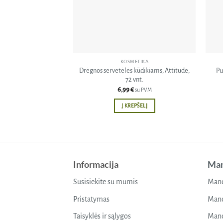
KOSMETIKA
Drėgnos servetėlės kūdikiams, Attitude,
Pu
72 vnt.
6,99
€
su PVM
Į KREPŠELĮ
Informacija
Man
Susisiekite su mumis
Mano
Pristatymas
Mano
Taisyklės ir sąlygos
Mano