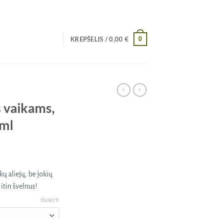
0
KREPŠELIS /
0,00
€
s vaikams,
ml
ų aliejų, be jokių
 itin švelnus!
IŠVALYTI