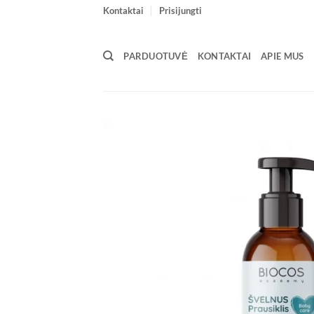
Skip
Kontaktai
Prisijungti
to
content
PARDUOTUVĖ
KONTAKTAI
APIE MUS