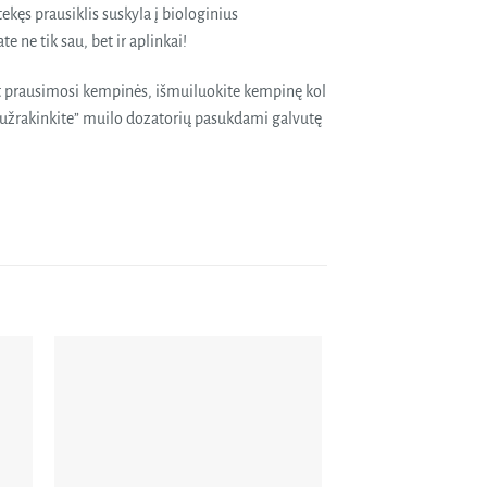
ekęs prausiklis suskyla į biologinius
 ne tik sau, bet ir aplinkai!
t prausimosi kempinės, išmuiluokite kempinę kol
s “užrakinkite” muilo dozatorių pasukdami galvutę
dėti
Pridėti
orų
į norų
ašą
sąrašą
NETUR