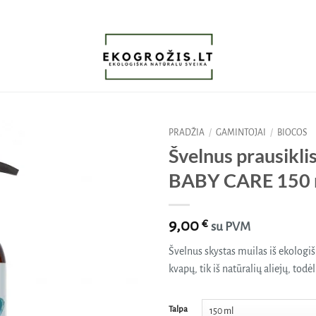
PRADŽIA
/
GAMINTOJAI
/
BIOCOS
Švelnus prausikli
Pridėti
BABY CARE 150 
į norų
sąrašą
9,00
€
su PVM
Švelnus skystas muilas iš ekologišk
kvapų, tik iš natūralių aliejų, todėl
Talpa