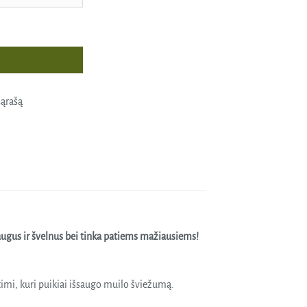
aikams, BABY CARE 150 ml
sąrašą
saugus ir švelnus bei tinka patiems mažiausiems!
timi, kuri puikiai išsaugo muilo šviežumą.