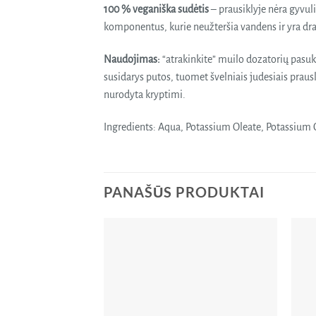
100 % veganiška sudėtis
– prausiklyje nėra gyvuli
komponentus, kurie neužteršia vandens ir yra drau
Naudojimas:
“atrakinkite” muilo dozatorių pasu
susidarys putos, tuomet švelniais judesiais prau
nurodyta kryptimi.
Ingredients: Aqua, Potassium Oleate, Potassium Co
PANAŠŪS PRODUKTAI
Pridėti
į norų
sąrašą