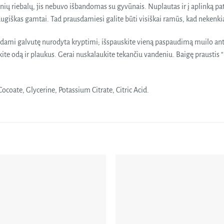
nių riebalų, jis nebuvo išbandomas su gyvūnais. Nuplautas ir į aplinką pat
giškas gamtai. Tad prausdamiesi galite būti visiškai ramūs, kad nekenkiate
kdami galvutę nurodyta kryptimi; išspauskite vieną paspaudimą muilo an
skite odą ir plaukus. Gerai nuskalaukite tekančiu vandeniu. Baigę prausti
coate, Glycerine, Potassium Citrate, Citric Acid.
Pridėti
Pri
į norų
į n
sąrašą
sąr