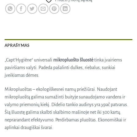
APRAŠYMAS
„Capt’Hygiène“ universali
mikropluošto šluostė
tinka įvairiems
paviršiams valyti. Padeda pašalinti dulkes, riebalus, sunkiai
įveikiamas dėmes.
Mikropluoštas – ekologiškesnei namų priežiūrai. Naudojant
mikropluoštą galima sumažinti buityje sunaudojamo vandens ir
valymo priemonių kiekį. Didelio tankio audinys yra ypač patvarus.
Šią šluostę galima skalbti skalbimo mašinoje net iki 300 kartų
neprarandant efektyvumo. Perdirbamas pluoštas. Ekonomiškai ir
aplinkai draugiškai švarai.