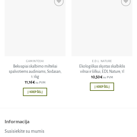
Pridėti
Pridėti
į norų
į norų
sąrašą
sąrašą
GAMINTOJAI
E.D.L. NATURE
Bekvapiai skalbimo milteliai
Ekologiškas skystas skalbiklis
spalvotiems audiniams, Sodasan,
vilnai ir šilkui, EDL Nature, 1l
1.1kg
10,50
€
su PVM
11,16
€
su PVM
Į KREPŠELĮ
Į KREPŠELĮ
Informacija
Susisiekite su mumis