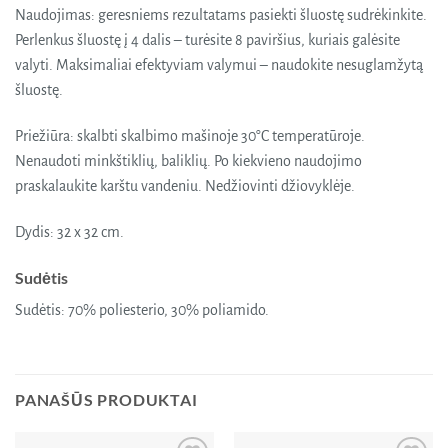
Naudojimas: geresniems rezultatams pasiekti šluostę sudrėkinkite.
Perlenkus šluostę į 4 dalis – turėsite 8 paviršius, kuriais galėsite
valyti. Maksimaliai efektyviam valymui – naudokite nesuglamžytą
šluostę.
Priežiūra: skalbti skalbimo mašinoje 30°C temperatūroje.
Nenaudoti minkštiklių, baliklių. Po kiekvieno naudojimo
praskalaukite karštu vandeniu. Nedžiovinti džiovyklėje.
Dydis: 32 x 32 cm.
Sudėtis
Sudėtis: 70% poliesterio, 30% poliamido.
PANAŠŪS PRODUKTAI