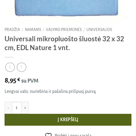
PRADŽIA
/
NAMAMS
/
VALYMO PRIEMONĖS
/
UNIVERSALIOS
Universali mikropluošto šluostė 32 x 32
cm, EDL Nature 1 vnt.
8,95
€
su PVM
Lengvai valo, nuriebina ir pašalina prilipusį purvą
produkto kiekis: Universali mikropluošto šluostė 32 x 32 cm, EDL Nature 1 vnt.
Į KREPŠELĮ
Pridėti į norų sąrašą