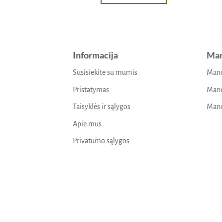
through
32,39 €
This
product
has
multiple
Informacija
Man
variants.
The
Susisiekite su mumis
Mano
options
may
Pristatymas
Mano
be
Taisyklės ir sąlygos
Mano
chosen
on
Apie mus
the
Privatumo sąlygos
product
page