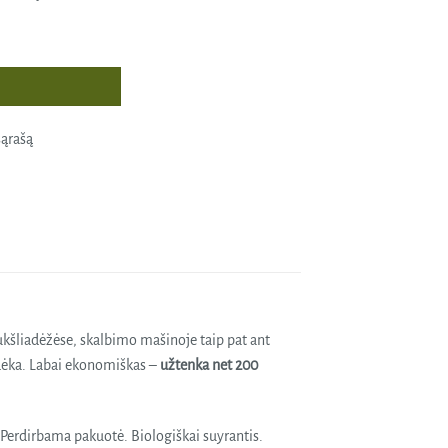
jantis ploviklis HYHIENE+, EDL Nature, 1l
sąrašą
ukšliadėžėse, skalbimo mašinoje taip pat ant
jų dėka. Labai ekonomiškas –
užtenka net 200
 Perdirbama pakuotė. Biologiškai suyrantis.