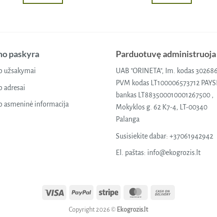
o paskyra
Parduotuvę administruoja
 užsakymai
UAB "ORINETA", Im. kodas 30268
PVM kodas LT100006573712 PAY
 adresai
bankas LT883500010001267500 ,
 asmeninė informacija
Mokyklos g. 62 K7-4, LT-00340
Palanga
Susisiekite dabar:
+37061942942
El. paštas:
info@ekogrozis.lt
Visa
PayPal
Stripe
MasterCard
Cash
On
Copyright 2026 ©
Ekogrozis.lt
Delivery