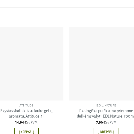
Pridėti
Pri
į norų
į n
sąrašą
sąr
ATTITUDE
E.D.L. NATURE
Skystas skalbiklis su lauko gėlių
Ekologiška purškiama priemonė
aromatu, Attitude, 1l
dulkėms valyti, EDL Nature, 500m
14,94
€
7,96
€
su PVM
su PVM
Į KREPŠELĮ
Į KREPŠELĮ