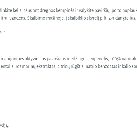
inkite kelis lašus ant drėgnos kempinės ir valykite paviršių, po to nuplauk
 litrui vandens. Skalbimo mašinoje: į skalbiklio skyrelį pilti 2-3 dangtelius.
je.
r anijoninės aktyviosios paviršiaus medžiagos, eugenolis, 100% natūralūs
entolis, rozmarinų ekstraktas, citrinų rūgštis, natrio benzoatas ir kalio so
kciją.