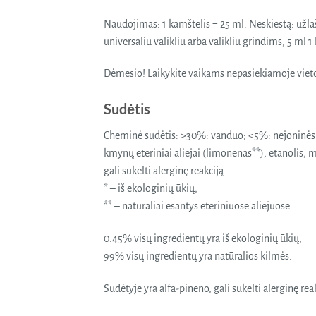
Naudojimas: 1 kamštelis = 25 ml. Neskiestą: užlaš
universaliu valikliu arba valikliu grindims, 5 ml 1
Dėmesio! Laikykite vaikams nepasiekiamoje vieto
Sudėtis
Cheminė sudėtis: >30%: vanduo; <5%: nejoninės i
kmynų eteriniai aliejai (limonenas**), etanolis, m
gali sukelti alerginę reakciją.
* – iš ekologinių ūkių,
** – natūraliai esantys eteriniuose aliejuose.
0.45% visų ingredientų yra iš ekologinių ūkių,
99% visų ingredientų yra natūralios kilmės.
Sudėtyje yra alfa-pineno, gali sukelti alerginę rea