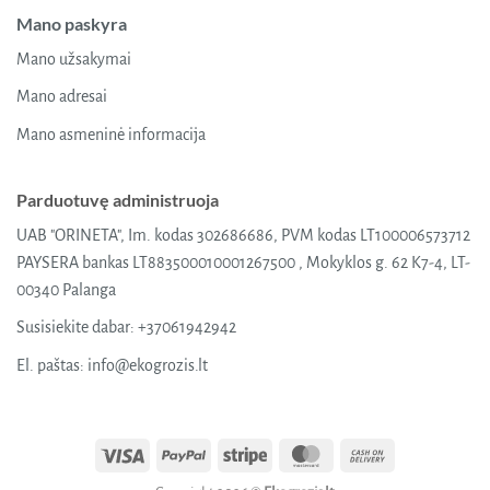
Mano paskyra
Mano užsakymai
Mano adresai
Mano asmeninė informacija
Parduotuvę administruoja
UAB "ORINETA", Im. kodas 302686686, PVM kodas LT100006573712
PAYSERA bankas LT883500010001267500 , Mokyklos g. 62 K7-4, LT-
00340 Palanga
Susisiekite dabar:
+37061942942
El. paštas:
info@ekogrozis.lt
Visa
PayPal
Stripe
MasterCard
Cash
On