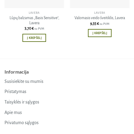
LAVERA
LAVERA
Lūpų balzamas „Basis Sensitive”,
Valomasis veido šveitiklis, Lavera
Lavera
9,35
€
su PVM
3,70
€
su PVM
Į KREPŠELĮ
Į KREPŠELĮ
Informacija
Susisiekite su mumis
Pristatymas
Taisyklės ir sąlygos
Apie mus
Privatumo sąlygos