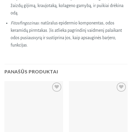
žaizdų gijimą, kraujotaką, kolageno gamybą, ir puikiai drėkina
odą.
Fitosfingozinas:
natūralus epidermio komponentas, odos
keramidų pirmtakas. Jis atlieka pagrindinį vaidmenį palaikant
odos pusiausvyrą ir sustiprina jos, kaip apsauginės barjero,
funkcijas.
PANAŠŪS PRODUKTAI
Pridėti
Pridėti
į norų
į norų
sąrašą
sąrašą