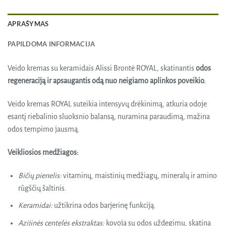
APRAŠYMAS
PAPILDOMA INFORMACIJA
Veido kremas su keramidais Alissi Brontë ROYAL, skatinantis
odos
regeneraciją ir apsaugantis odą nuo neigiamo aplinkos poveikio.
Veido kremas ROYAL suteikia intensyvų drėkinimą, atkuria odoje
esantį riebalinio sluoksnio balansą, nuramina paraudimą, mažina
odos tempimo jausmą.
Veikliosios medžiagos:
Bičių pienelis:
vitaminų, maistinių medžiagų, mineralų ir amino
rūgščių šaltinis.
Keramidai:
užtikrina odos barjerinę funkciją.
Azijinės centelės ekstraktas:
kovoja su odos uždegimu, skatina