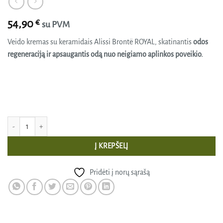
54,90
€
su PVM
Veido kremas su keramidais Alissi Brontë ROYAL, skatinantis
odos
regeneraciją ir apsaugantis odą nuo neigiamo aplinkos poveikio.
produkto kiekis: Veido kremas su keramidais ROYAL 50 ml, Alissi Bronte
Į KREPŠELĮ
Pridėti į norų sąrašą