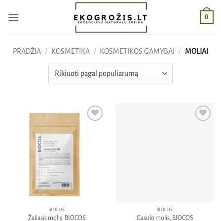
Skip
0
to
content
PRADŽIA
/
KOSMETIKA
/
KOSMETIKOS GAMYBAI
/
MOLIAI
Pridėti
Pridėti
į norų
į norų
sąrašą
sąrašą
BIOCOS
BIOCOS
Žaliasis molis, BIOCOS
Gasulo molis, BIOCOS