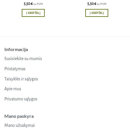
5,50
€
5,50
€
su PVM
su PVM
Į KREPŠELĮ
Į KREPŠELĮ
Informacija
Susisiekite su mumis
Pristatymas
Taisyklės ir sąlygos
Apie mus
Privatumo sąlygos
Mano paskyra
Mano užsakymai