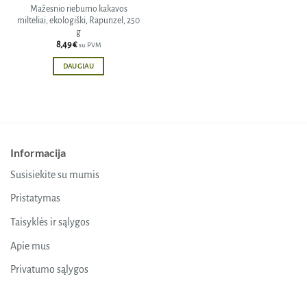
Mažesnio riebumo kakavos
milteliai, ekologiški, Rapunzel, 250
g
8,49
€
su PVM
DAUGIAU
Informacija
Susisiekite su mumis
Pristatymas
Taisyklės ir sąlygos
Apie mus
Privatumo sąlygos