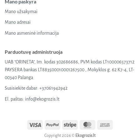
Mano paskyra
Mano užsakymai
Mano adresai
Mano asmeninė informacija
Parduotuvę administruoja
UAB "ORINETA", Im. kodas 302686686, PVM kodas LT100006573712
PAYSERA bankas LT883500010001267500 , Mokyklos g. 62 K7-4, LT-
00340 Palanga
Susisiekite dabar:
+37061942942
El. paštas:
info@ekogrozis.lt
Visa
PayPal
Stripe
MasterCard
Cash
On
Copyright 2026 ©
Ekogrozis.lt
Delivery