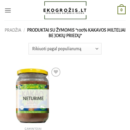
Skip
0
to
content
PRADŽIA
/
PRODUKTAI SU ŽYMOMIS “100% KAKAVOS MILTELIAI
BE JOKIŲ PRIEDŲ”
Pridėti
į norų
sąrašą
NETURIME
GAMINTOJAI