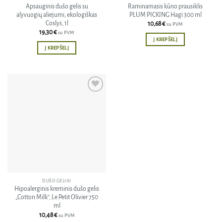
Apsauginis dušo gelis su
Raminamasis kūno prausiklis
alyvuogių aliejumi, ekologiškas
PLUM PICKING Hagi 300 ml
Coslys, 1l
10,68
€
su PVM
19,30
€
su PVM
Į KREPŠELĮ
Į KREPŠELĮ
Pridėti
į norų
sąrašą
DUŠO GELIAI
Hipoalerginis kreminis dušo gelis
„Cotton Milk“, Le Petit Olivier 750
ml
10,48
€
su PVM