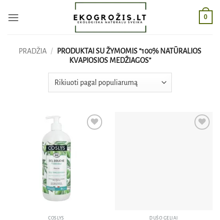
Skip
0
to
content
PRADŽIA
/
PRODUKTAI SU ŽYMOMIS “100% NATŪRALIOS
KVAPIOSIOS MEDŽIAGOS”
Pridėti
Pridėti
į norų
į norų
sąrašą
sąrašą
COSLYS
DUŠO GELIAI