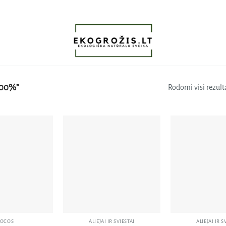
00%”
Rodomi visi rezulta
Pridėti
Pridėti
į norų
į norų
sąrašą
sąrašą
IOCOS
ALIEJAI IR SVIESTAI
ALIEJAI IR S