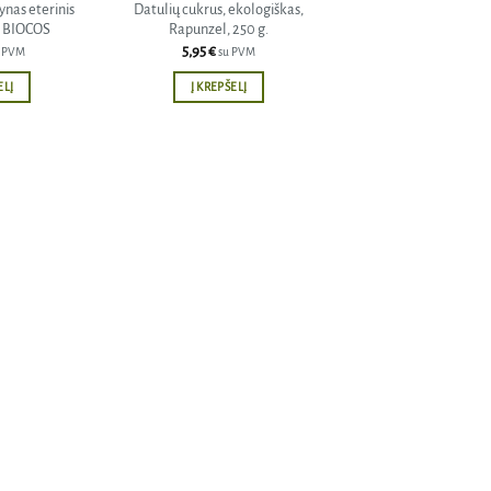
nas eterinis
Datulių cukrus, ekologiškas,
l, BIOCOS
Rapunzel, 250 g.
5,95
€
u PVM
su PVM
ELĮ
Į KREPŠELĮ