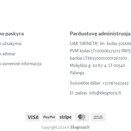
o paskyra
Parduotuvę administruoja
 užsakymai
UAB "ORINETA", Im. kodas 30268
PVM kodas LT100006573712 PAY
 adresai
bankas LT883500010001267500 ,
 asmeninė informacija
Mokyklos g. 62 K7-4, LT-00340
Palanga
Susisiekite dabar:
+37061942942
El. paštas:
info@ekogrozis.lt
Visa
PayPal
Stripe
MasterCard
Cash
On
Copyright 2026 ©
Ekogrozis.lt
Delivery