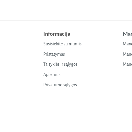
Informacija
Man
Susisiekite su mumis
Mano
Pristatymas
Mano
Taisyklės ir sąlygos
Mano
Apie mus
Privatumo sąlygos