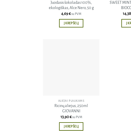
Juodasis šokoladas 100%,
SWEET MINT k
ekologiškas, Alce Nero, 50 g
BIOCO
4,69
€
14,3
su PVM
Į KREPŠELĮ
Į K
Pridėti
į norų
sąrašą
ALIEJAI PLAUKAMS
Ricinų aliejus, 250ml
GIOVANNI
13,90
€
su PVM
Į KREPŠELĮ