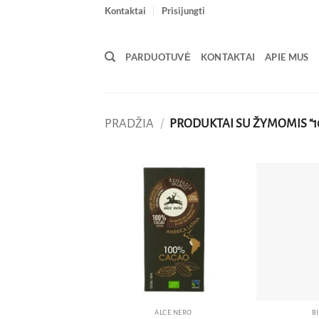
Skip
Kontaktai
Prisijungti
to
content
PARDUOTUVĖ
KONTAKTAI
APIE MUS
PRADŽIA
/
PRODUKTAI SU ŽYMOMIS “1
Pridėti
į norų
sąrašą
ALCE NERO
B