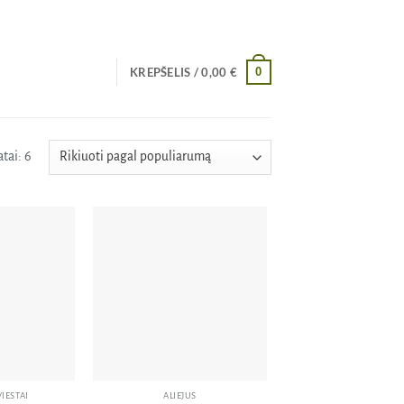
0
KREPŠELIS /
0,00
€
Rūšiuojama
tai: 6
pagal
populiarumą
Pridėti
Pridėti
į norų
į norų
sąrašą
sąrašą
VIESTAI
ALIEJUS