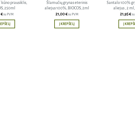
ūno prausiklis,
Šlamučių grynas eterinis
Santalo 100% gry
S, 250ml
aliejus 100%, BIOCOS, 2ml
aliejus , 2 m
8
€
21,00
€
21,95
€
su PVM
su PVM
s
REPŠELĮ
Į KREPŠELĮ
Į KREPŠ