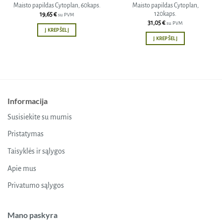
Maisto papildas Cytoplan, 60kaps.
Maisto papildas Cytoplan,
120kaps.
19,65
€
su PVM
31,05
€
su PVM
Į KREPŠELĮ
Į KREPŠELĮ
Informacija
Susisiekite su mumis
Pristatymas
Taisyklės ir sąlygos
Apie mus
Privatumo sąlygos
Mano paskyra