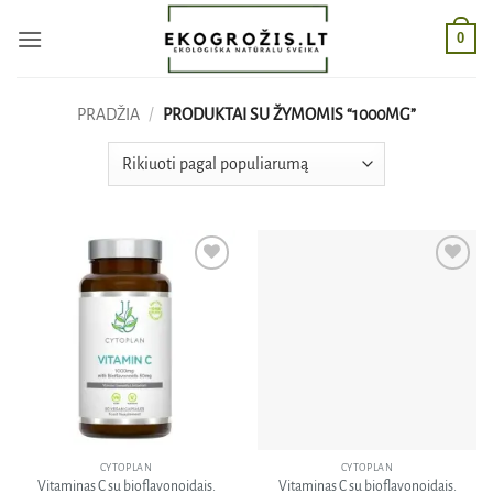
Skip
0
to
content
PRADŽIA
/
PRODUKTAI SU ŽYMOMIS “1000MG”
Pridėti
Pridėti
į norų
į norų
sąrašą
sąrašą
CYTOPLAN
CYTOPLAN
Vitaminas C su bioflavonoidais.
Vitaminas C su bioflavonoidais.