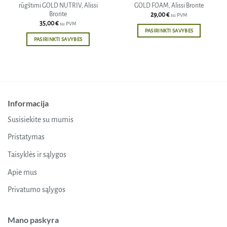
rūgštimi GOLD NUTRIV, Alissi
GOLD FOAM, Alissi Bronte
Bronte
29,00
€
su PVM
35,00
€
su PVM
PASIRINKTI SAVYBES
PASIRINKTI SAVYBES
This
This
product
product
has
has
multiple
multiple
variants.
variants.
The
Informacija
The
options
options
may
Susisiekite su mumis
may
be
be
Pristatymas
chosen
chosen
on
Taisyklės ir sąlygos
on
the
the
product
Apie mus
product
page
Privatumo sąlygos
page
Mano paskyra