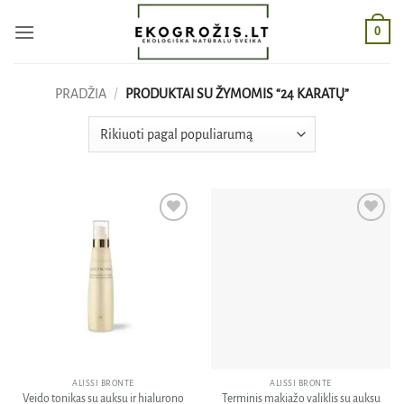
Skip
0
to
content
PRADŽIA
/
PRODUKTAI SU ŽYMOMIS “24 KARATŲ”
Pridėti
Pridėti
į norų
į norų
sąrašą
sąrašą
ALISSI BRONTE
ALISSI BRONTE
Veido tonikas su auksu ir hialurono
Terminis makiažo valiklis su auksu