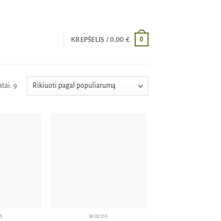
0
KREPŠELIS /
0,00
€
Rūšiuojama
tai: 9
pagal
populiarumą
Pridėti
Pridėti
į norų
į norų
sąrašą
sąrašą
S
BIOCOS