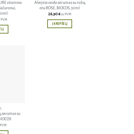
RE vitamino
Aliejinis veido serumas su rožių
ialuronui,
otu ROSE, BIOCOS, 30ml
30ml
26,90
€
su PVM
u PVM
Į KREPŠELĮ
ELĮ
Pridėti
į norų
sąrašą
S
ų serumas su
 BIOCOS
 PVM