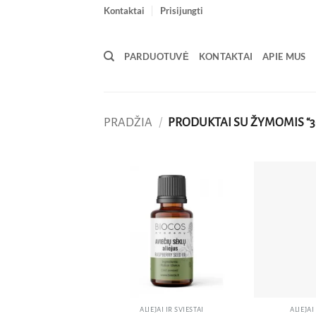
Skip
Kontaktai
Prisijungti
to
content
PARDUOTUVĖ
KONTAKTAI
APIE MUS
PRADŽIA
/
PRODUKTAI SU ŽYMOMIS “3
Pridėti
į norų
sąrašą
ALIEJAI IR SVIESTAI
ALIEJAI