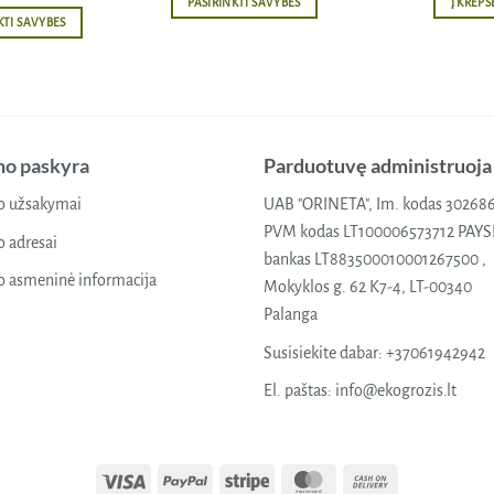
PASIRINKTI SAVYBES
Į KREPŠ
through
KTI SAVYBES
18,78 €
This
This
product
product
has
has
multiple
multiple
variants.
variants.
The
o paskyra
Parduotuvę administruoja
The
options
options
 užsakymai
UAB "ORINETA", Im. kodas 30268
may
may
PVM kodas LT100006573712 PAY
be
 adresai
be
bankas LT883500010001267500 ,
chosen
chosen
 asmeninė informacija
on
Mokyklos g. 62 K7-4, LT-00340
on
the
Palanga
the
product
Susisiekite dabar:
+37061942942
product
page
page
El. paštas:
info@ekogrozis.lt
Visa
PayPal
Stripe
MasterCard
Cash