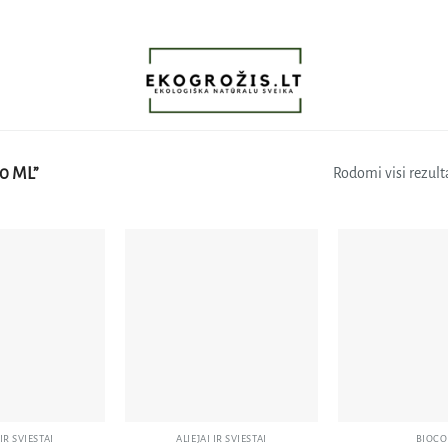
0 ML”
Rodomi visi rezulta
Pridėti
Pridėti
į norų
į norų
sąrašą
sąrašą
 IR SVIESTAI
ALIEJAI IR SVIESTAI
BIOCO