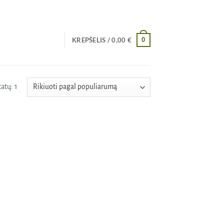
0
KREPŠELIS /
0,00
€
atų: 1