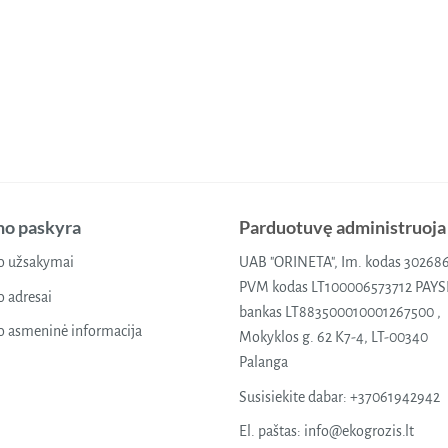
o paskyra
Parduotuvę administruoja
 užsakymai
UAB "ORINETA", Im. kodas 30268
PVM kodas LT100006573712 PAY
 adresai
bankas LT883500010001267500 ,
 asmeninė informacija
Mokyklos g. 62 K7-4, LT-00340
Palanga
Susisiekite dabar:
+37061942942
El. paštas:
info@ekogrozis.lt