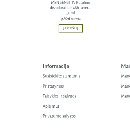
MEN SENSITIV Rutulinis
dezodorantas 48h Lavera,
50ml
9,50
€
su PVM
Į KREPŠELĮ
Informacija
Man
Susisiekite su mumis
Mano
Pristatymas
Mano
Taisyklės ir sąlygos
Mano
Apie mus
Privatumo sąlygos