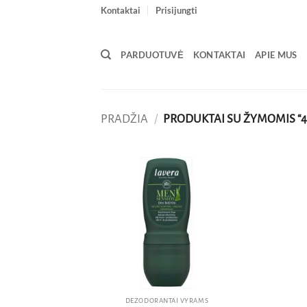
Skip
Kontaktai
Prisijungti
to
content
PARDUOTUVĖ
KONTAKTAI
APIE MUS
PRADŽIA
/
PRODUKTAI SU ŽYMOMIS “4
Pridėti
į norų
sąrašą
DEZODORANTAI VYRAMS