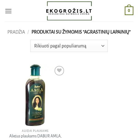
Skip
0
to
content
PRADŽIA
/
PRODUKTAI SU ŽYMOMIS “AGRASTINIŲ LAPAINIŲ”
Pridėti
į norų
sąrašą
ALIEJAI PLAUKAMS
Aliejus plaukams DABUR AMLA,