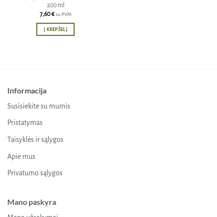
200 ml
7,60
€
su PVM
Į KREPŠELĮ
Informacija
Susisiekite su mumis
Pristatymas
Taisyklės ir sąlygos
Apie mus
Privatumo sąlygos
Mano paskyra