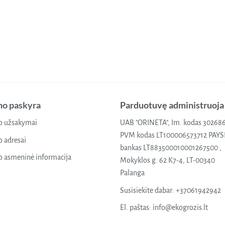
o paskyra
Parduotuvę administruoja
 užsakymai
UAB "ORINETA", Im. kodas 30268
PVM kodas LT100006573712 PAY
 adresai
bankas LT883500010001267500 ,
 asmeninė informacija
Mokyklos g. 62 K7-4, LT-00340
Palanga
Susisiekite dabar:
+37061942942
El. paštas:
info@ekogrozis.lt