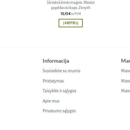
Jūrinės kilmės magnis. Maisto
papildas 60kaps. Zenyth
15,15
€
su PVM
Į KREPŠELĮ
Informacija
Man
Susisiekite su mumis
Mano
Pristatymas
Mano
Taisyklės ir sąlygos
Mano
Apie mus
Privatumo sąlygos