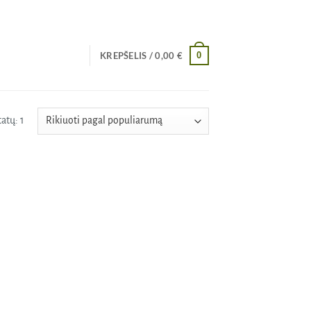
0
KREPŠELIS /
0,00
€
atų: 1