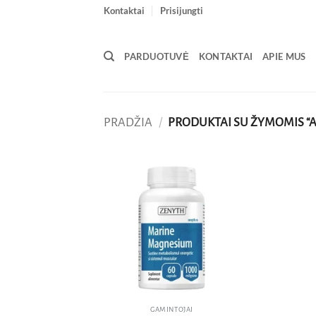
Skip
Kontaktai
Prisijungti
to
content
PARDUOTUVĖ
KONTAKTAI
APIE MUS
PRADŽIA
/
PRODUKTAI SU ŽYMOMIS “A
Pridėti
į norų
sąrašą
GAMINTOJAI