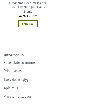
Drėkinamasis serumas jautriai
odai SERENITY 30 ml, Alissi
Bronte
47,90
€
su PVM
Į KREPŠELĮ
Informacija
Susisiekite su mumis
Pristatymas
Taisyklės ir sąlygos
Apie mus
Privatumo sąlygos