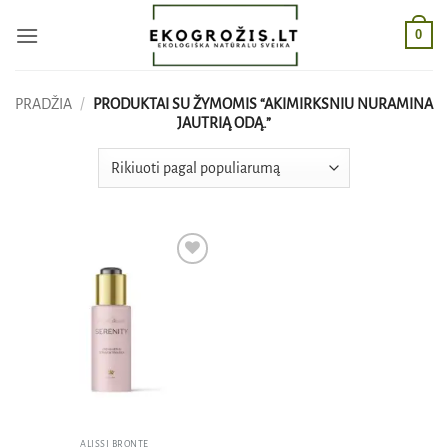
Skip
0
to
content
PRADŽIA
/
PRODUKTAI SU ŽYMOMIS “AKIMIRKSNIU NURAMINA
JAUTRIĄ ODĄ.”
Pridėti
į norų
sąrašą
ALISSI BRONTE