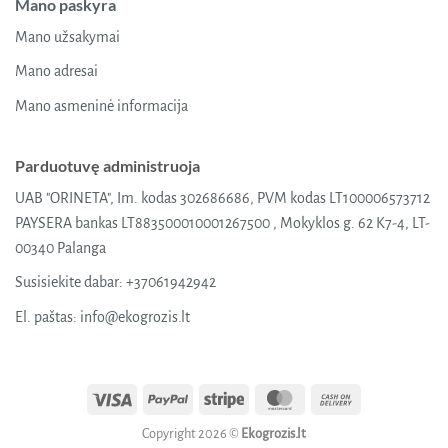
Mano paskyra
Mano užsakymai
Mano adresai
Mano asmeninė informacija
Parduotuvę administruoja
UAB "ORINETA", Im. kodas 302686686, PVM kodas LT100006573712
PAYSERA bankas LT883500010001267500 , Mokyklos g. 62 K7-4, LT-
00340 Palanga
Susisiekite dabar:
+37061942942
El. paštas:
info@ekogrozis.lt
Visa
PayPal
Stripe
MasterCard
Cash
On
Copyright 2026 ©
Ekogrozis.lt
Delivery