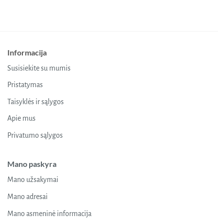
This
product
has
multiple
variants.
Informacija
The
options
Susisiekite su mumis
may
be
Pristatymas
chosen
Taisyklės ir sąlygos
on
the
Apie mus
product
Privatumo sąlygos
page
Mano paskyra
Mano užsakymai
Mano adresai
Mano asmeninė informacija