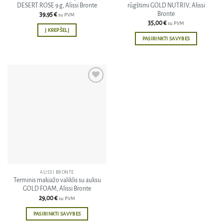
DESERT ROSE 9 g, Alissi Bronte
rūgštimi GOLD NUTRIV, Alissi
Bronte
39,95
€
su PVM
35,00
€
su PVM
Į KREPŠELĮ
PASIRINKTI SAVYBES
This
product
has
multiple
Pridėti
variants.
į norų
The
sąrašą
options
may
be
chosen
on
the
ALISSI BRONTE
product
Terminis makiažo valiklis su auksu
page
GOLD FOAM, Alissi Bronte
29,00
€
su PVM
PASIRINKTI SAVYBES