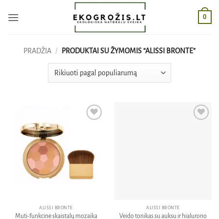
Skip
0
to
content
PRADŽIA
/
PRODUKTAI SU ŽYMOMIS “ALISSI BRONTE”
Pridėti
Pridėti
į norų
į norų
sąrašą
sąrašą
ALISSI BRONTE
ALISSI BRONTE
Muti-funkcinė skaistalų mozaika
Veido tonikas su auksu ir hialurono