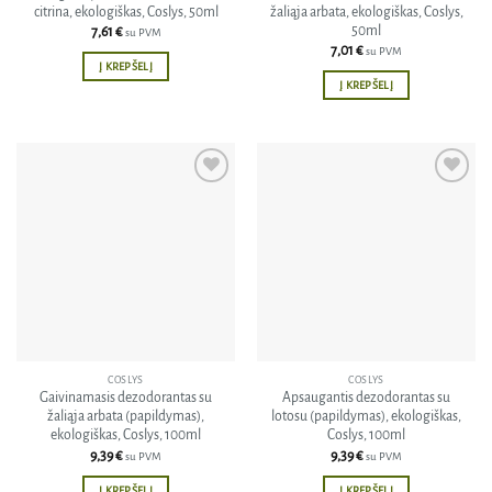
citrina, ekologiškas, Coslys, 50ml
žaliąja arbata, ekologiškas, Coslys,
50ml
7,61
€
su PVM
7,01
€
su PVM
Į KREPŠELĮ
Į KREPŠELĮ
Pridėti
Pridėti
į norų
į norų
sąrašą
sąrašą
COSLYS
COSLYS
Gaivinamasis dezodorantas su
Apsaugantis dezodorantas su
žaliąja arbata (papildymas),
lotosu (papildymas), ekologiškas,
ekologiškas, Coslys, 100ml
Coslys, 100ml
9,39
€
9,39
€
su PVM
su PVM
Į KREPŠELĮ
Į KREPŠELĮ