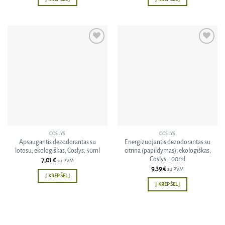
Pridėti
Pridėti
į norų
į norų
sąrašą
sąrašą
COSLYS
COSLYS
Apsaugantis dezodorantas su
Energizuojantis dezodorantas su
lotosu, ekologiškas, Coslys, 50ml
citrina (papildymas), ekologiškas,
Coslys, 100ml
7,01
€
su PVM
9,39
€
su PVM
Į KREPŠELĮ
Į KREPŠELĮ