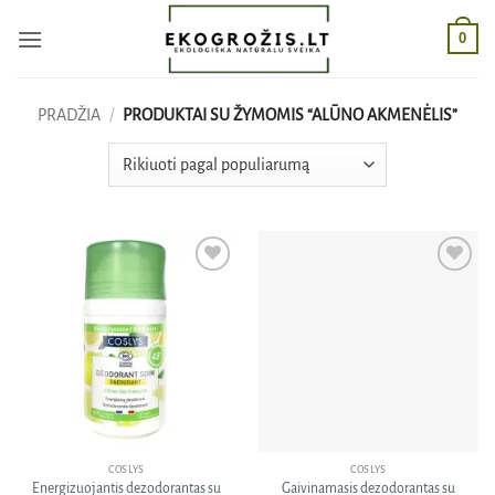
Skip
0
to
content
PRADŽIA
/
PRODUKTAI SU ŽYMOMIS “ALŪNO AKMENĖLIS”
Pridėti
Pridėti
į norų
į norų
sąrašą
sąrašą
COSLYS
COSLYS
Energizuojantis dezodorantas su
Gaivinamasis dezodorantas su