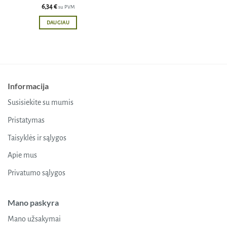
6,34
€
su PVM
DAUGIAU
Informacija
Susisiekite su mumis
Pristatymas
Taisyklės ir sąlygos
Apie mus
Privatumo sąlygos
Mano paskyra
Mano užsakymai