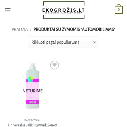
Skip
0
to
content
PRADŽIA
/
PRODUKTAI SU ŽYMOMIS “AUTOMOBILIAMS”
Pridėti
į norų
sąrašą
NETURIME
GAMINTOJAI
Universalus valiklis 500ml, Sonett