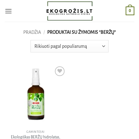
Skip
0
to
content
PRADŽIA
/
PRODUKTAI SU ŽYMOMIS “BERŽŲ”
Pridėti
į norų
sąrašą
GAMINTOJAI
Ekologiškas BERŽŲ hidrolatas,