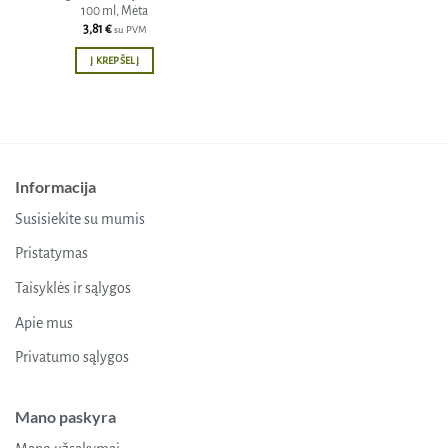
100 ml, Mėta
3,81
€
su PVM
Į KREPŠELĮ
Informacija
Susisiekite su mumis
Pristatymas
Taisyklės ir sąlygos
Apie mus
Privatumo sąlygos
Mano paskyra