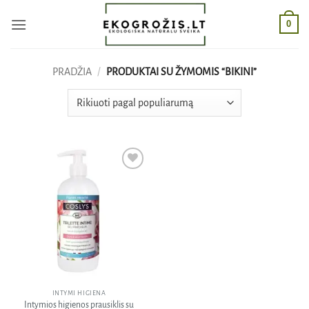
Skip
0
to
content
PRADŽIA
/
PRODUKTAI SU ŽYMOMIS “BIKINI”
Pridėti
į norų
sąrašą
INTYMI HIGIENA
Intymios higienos prausiklis su