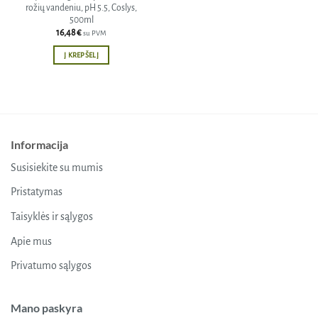
rožių vandeniu, pH 5.5, Coslys,
500ml
16,48
€
su PVM
Į KREPŠELĮ
Informacija
Susisiekite su mumis
Pristatymas
Taisyklės ir sąlygos
Apie mus
Privatumo sąlygos
Mano paskyra