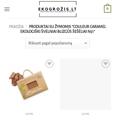
Skip
0
to
content
PRADŽIA
/
PRODUKTAI SU ŽYMOMIS “COULEUR CARAMEL
EKOLOGIŠKI ŠVELNIAI BLIZGŪS ŠEŠĖLIAI N51”
Pridėti
Pridėti
į norų
į norų
sąrašą
sąrašą
AKIMS
AKIMS