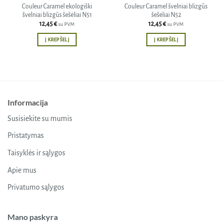
Couleur Caramel ekologiški
Couleur Caramel švelniai blizgūs
švelniai blizgūs šešėliai N51
šešėliai N52
12,45
€
12,45
€
su PVM
su PVM
Į KREPŠELĮ
Į KREPŠELĮ
Informacija
Susisiekite su mumis
Pristatymas
Taisyklės ir sąlygos
Apie mus
Privatumo sąlygos
Mano paskyra