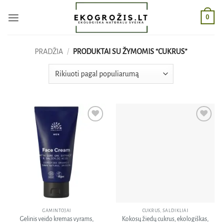
Skip
0
to
content
PRADŽIA
/
PRODUKTAI SU ŽYMOMIS “CUKRUS”
Pridėti
Pridėti
į norų
į norų
sąrašą
sąrašą
GAMINTOJAI
CUKRUS, SALDIKLIAI
Gelinis veido kremas vyrams,
Kokosų žiedų cukrus, ekologiškas,