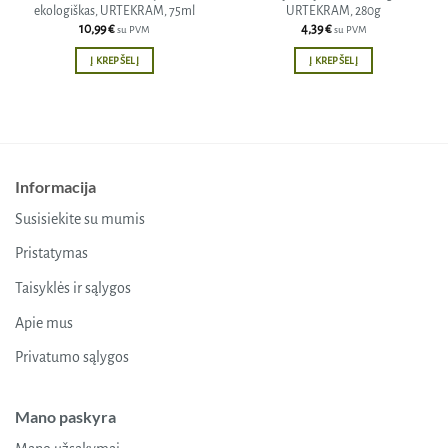
ekologiškas, URTEKRAM, 75ml
URTEKRAM, 280g
10,99
€
4,39
€
su PVM
su PVM
Į KREPŠELĮ
Į KREPŠELĮ
Informacija
Susisiekite su mumis
Pristatymas
Taisyklės ir sąlygos
Apie mus
Privatumo sąlygos
Mano paskyra