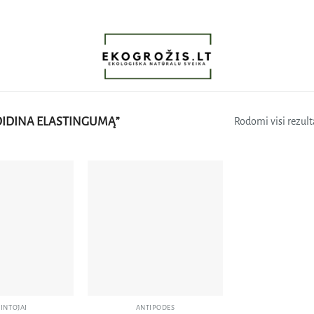
DIDINA ELASTINGUMĄ”
Rodomi visi rezulta
Pridėti
Pridėti
į norų
į norų
sąrašą
sąrašą
INTOJAI
ANTIPODES