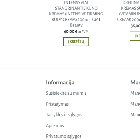
INTENSYVIAI
DRĖKINA
STANGRINANTIS KŪNO
KREMAS S
KREMAS (INTENSIVE FIRMING
(VITAMIN 
BODY CREAM) 200ml., GMT
CREAM) 200m
Beauty
36,0
40,00
€
su PVM
Į K
Į KREPŠELĮ
Informacija
Man
Susisiekite su mumis
Mano
Pristatymas
Mano
Taisyklės ir sąlygos
Mano
Apie mus
Privatumo sąlygos