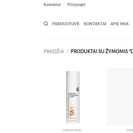
Skip
Kontaktai
Prisijungti
to
content
PARDUOTUVĖ
KONTAKTAI
APIE MUS
PRADŽIA
/
PRODUKTAI SU ŽYMOMIS “
Pridėti
į norų
sąrašą
GAMINTOJAI
GAM