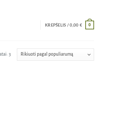
0
KREPŠELIS /
0,00
€
Rūšiuojama
tai: 3
pagal
populiarumą