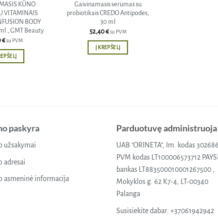
MASIS KŪNO
Gaivinamasis serumas su
U VITAMINAIS
probiotikais CREDO Antipodes,
INFUSION BODY
30 ml
l., GMT Beauty
52,40
€
su PVM
0
€
su PVM
Į KREPŠELĮ
REPŠELĮ
o paskyra
Parduotuvę administruoja
 užsakymai
UAB "ORINETA", Im. kodas 30268
PVM kodas LT100006573712 PAY
 adresai
bankas LT883500010001267500 ,
 asmeninė informacija
Mokyklos g. 62 K7-4, LT-00340
Palanga
Susisiekite dabar:
+37061942942