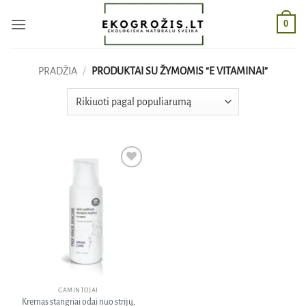
Skip
0
to
content
PRADŽIA
/
PRODUKTAI SU ŽYMOMIS “E VITAMINAI”
Pridėti
į norų
sąrašą
GAMINTOJAI
Kremas stangriai odai nuo strijų,