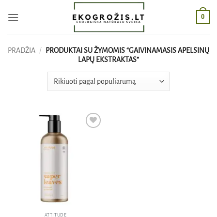
Skip
0
to
content
PRADŽIA
/
PRODUKTAI SU ŽYMOMIS “GAIVINAMASIS APELSINŲ
LAPŲ EKSTRAKTAS”
Pridėti
į norų
sąrašą
ATTITUDE