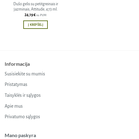
Dušo gelis su petitgreinais ir
jazminais, Attitude, 473 ml.
24,19
€
su PVM
Į KREPŠELĮ
Informacija
Susisiekite su mumis
Pristatymas
Taisyklės ir sąlygos
Apie mus
Privatumo sąlygos
Mano paskyra