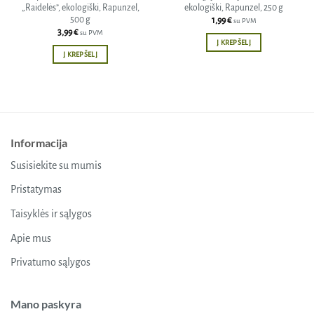
„Raidelės”, ekologiški, Rapunzel,
ekologiški, Rapunzel, 250 g
500 g
1,99
€
su PVM
3,99
€
su PVM
Į KREPŠELĮ
Į KREPŠELĮ
Informacija
Susisiekite su mumis
Pristatymas
Taisyklės ir sąlygos
Apie mus
Privatumo sąlygos
Mano paskyra