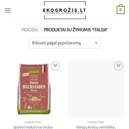
Skip
0
to
content
PRADŽIA
/
PRODUKTAI SU ŽYMOMIS “ITALIJA”
Pridėti
Pridėti
į norų
į norų
sąrašą
sąrašą
GAMINTOJAI
GAMINTOJAI
Spalvoti makaronai sriubai
Kietųjų kviečių vermišeliai,