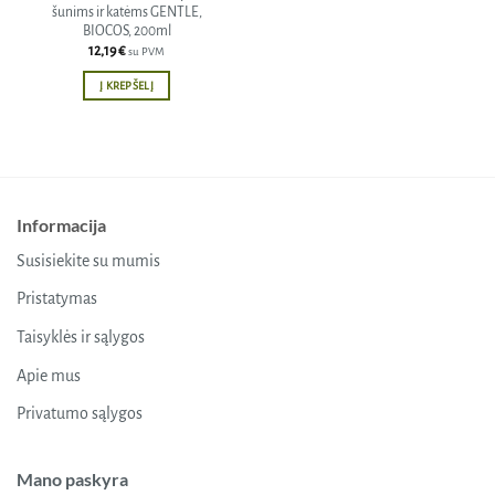
šunims ir katėms GENTLE,
BIOCOS, 200ml
12,19
€
su PVM
Į KREPŠELĮ
Informacija
Susisiekite su mumis
Pristatymas
Taisyklės ir sąlygos
Apie mus
Privatumo sąlygos
Mano paskyra