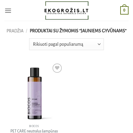
Skip
0
to
content
PRADŽIA
/
PRODUKTAI SU ŽYMOMIS “JAUNIEMS GYVŪNAMS”
Pridėti
į norų
sąrašą
BIOCOS
PET CARE neutralus šampūnas